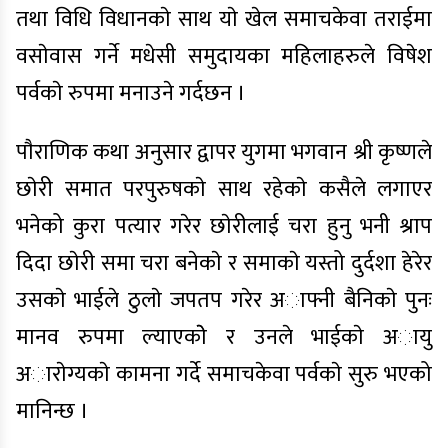
तथा विधि विधानकाे साथ याे खेल समाचकेवा तराईमा
वसाेवास गर्ने मधेसी समुदायका महिलाहरुले विषेश
पर्वकाे रुपमा मनाउने गर्दछन ।
पाैराणिक कथा अनुसार द्वापर युगमा भगवान श्री कृष्णले
छाेरी समात परपुरुषकाे साथ रहेकाे कसैले लगाएर
भनेको कुरा पत्यार गरेर छाेरीलाई चरा हुनु भनी श्राप
दिदा छाेरी समा चरा बनेकाे र समाकाे यस्तो दुर्दशा हेरेर
उसकाे भाईले ठुलाे जपतप गरेर अाफ्नी बैनिकाे पुनः
मानव रुपमा ल्याएकाेे र उनले भाईकाे अायु
अाराेग्यकाे कामना गर्दे समाचकेवा पर्वकाे सुरु भएको
मानिन्छ ।