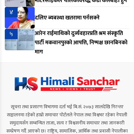
मोटरसाइकल चालकविरुद्ध कडा कारबाही हुने
४
दलिए ब्यबस्था खतरामा पर्नसक्ने
५
आरेन राईमाथिको दुर्व्यवहारप्रति श्रम संस्कृति
पार्टी मकवानपुरको आपत्ति, निष्पक्ष छानबिनको
माग
सूचना तथा प्रसारण विभागमा दर्ता भई बि.सं. २०७३ सालदेखि निरन्तर
सञ्चालनमा रहेको हाम्रो समाचार पोर्टलले नेपाल तथा विश्वभर रहेका नेपाली
समुदायसँग सम्बन्धित ताजा, सत्य र विश्वसनीय समाचार तथा जानकारी
सम्प्रेषण गर्दै आएको छ। राष्ट्रिय, सामाजिक, आर्थिक तथा प्रवासी नेपालीका