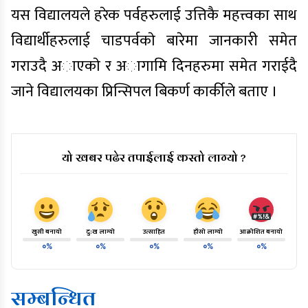
यस विद्यालयले हरेक पर्वहरुलाई उत्तिकै महत्त्वका साथ
विद्यार्थीहरुलाई चाडपर्वकाे बारेमा जानकारी समेत
गराउदै अाएकाे र अागामि दिनहरुमा समेत गराईदै
जाने विद्यालयका प्रिन्सिपल बिकर्ण कार्कीले बताए ।
यो खबर पढेर तपाईलाई कस्तो लाग्यो ?
खुसी बनायो
दु:ख लाग्यो
उत्साहित
हाँसो लाग्यो
आक्रोशित बनायो
०%
०%
०%
०%
०%
सम्बन्धित