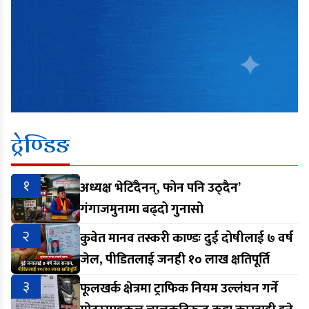
ट्रेण्डिङ
१
अध्यक्ष भेटिँदैनन्, फोन पनि उठ्दैन’
गंगाजमुनामा बढ्दो गुनासो
२
कुवेत मानव तस्करी काण्डः दुई दोषीलाई ७ वर्ष
जेल, पीडितलाई जनही १० लाख क्षतिपूर्ति
३
फूलखर्क क्षेत्रमा ट्राफिक नियम उल्लंघन गर्ने