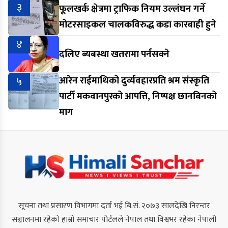
३
फूलखर्क क्षेत्रमा ट्राफिक नियम उल्लंघन गर्ने
मोटरसाइकल चालकविरुद्ध कडा कारबाही हुने
४
दलिए ब्यबस्था खतरामा पर्नसक्ने
५
आरेन राईमाथिको दुर्व्यवहारप्रति श्रम संस्कृति
पार्टी मकवानपुरको आपत्ति, निष्पक्ष छानबिनको
माग
सूचना तथा प्रसारण विभागमा दर्ता भई बि.सं. २०७३ सालदेखि निरन्तर
सञ्चालनमा रहेको हाम्रो समाचार पोर्टलले नेपाल तथा विश्वभर रहेका नेपाली