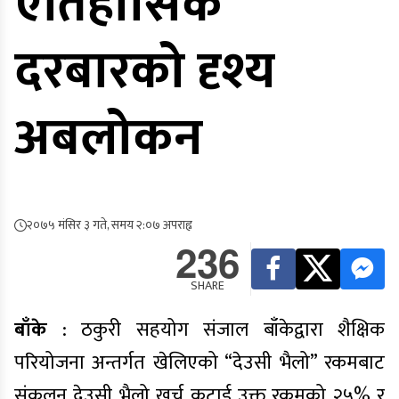
ऎतिहासिक
दरबारको दृश्य
अबलोकन
२०७५ मंसिर ३ गते, समय २:०७ अपराह्न
236
SHARE
बाँके
: ठकुरी सहयोग संजाल बाँकेद्वारा शैक्षिक
परियोजना अन्तर्गत खेलिएको “देउसी भैलो” रकमबाट
संकलन देउसी भैलो खर्च कटाई उक्त रकमको २५% र