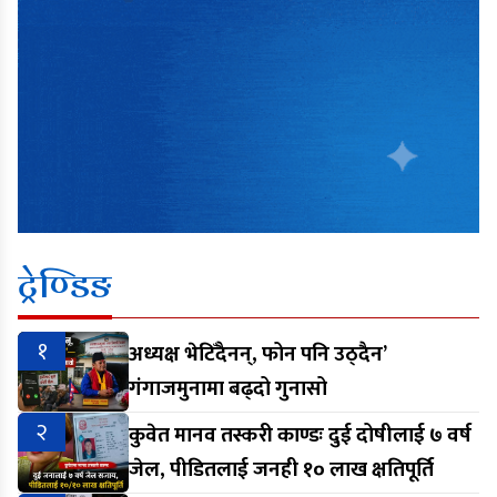
ट्रेण्डिङ
१
अध्यक्ष भेटिँदैनन्, फोन पनि उठ्दैन’
गंगाजमुनामा बढ्दो गुनासो
२
कुवेत मानव तस्करी काण्डः दुई दोषीलाई ७ वर्ष
जेल, पीडितलाई जनही १० लाख क्षतिपूर्ति