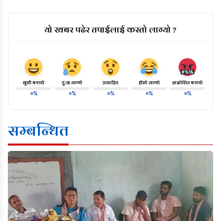
यो खबर पढेर तपाईलाई कस्तो लाग्यो ?
खुसी बनायो
दु:ख लाग्यो
उत्साहित
हाँसो लाग्यो
आक्रोशित बनायो
०%
०%
०%
०%
०%
सम्बन्धित