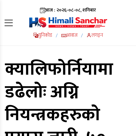
आज : २०२६-०८-०८, शनिबार
युनिकोड
आवाज
लगइन
/
/
क्यालिफोर्नियामा
डढेलोः अग्नि
नियन्त्रकहरुको