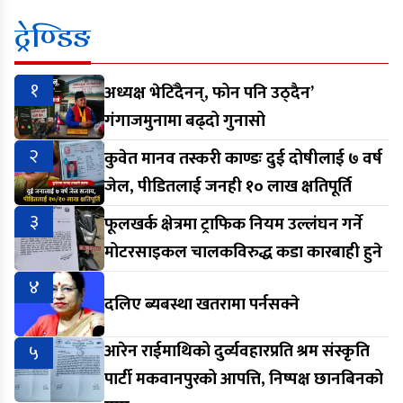
ट्रेण्डिङ
१
अध्यक्ष भेटिँदैनन्, फोन पनि उठ्दैन’
गंगाजमुनामा बढ्दो गुनासो
२
कुवेत मानव तस्करी काण्डः दुई दोषीलाई ७ वर्ष
जेल, पीडितलाई जनही १० लाख क्षतिपूर्ति
३
फूलखर्क क्षेत्रमा ट्राफिक नियम उल्लंघन गर्ने
मोटरसाइकल चालकविरुद्ध कडा कारबाही हुने
४
दलिए ब्यबस्था खतरामा पर्नसक्ने
५
आरेन राईमाथिको दुर्व्यवहारप्रति श्रम संस्कृति
पार्टी मकवानपुरको आपत्ति, निष्पक्ष छानबिनको