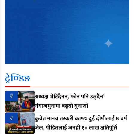
ट्रेण्डिङ
१
अध्यक्ष भेटिँदैनन्, फोन पनि उठ्दैन’
गंगाजमुनामा बढ्दो गुनासो
२
कुवेत मानव तस्करी काण्डः दुई दोषीलाई ७ वर्ष
जेल, पीडितलाई जनही १० लाख क्षतिपूर्ति