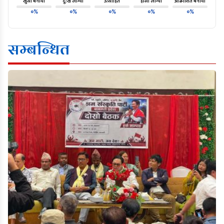
खुसी बनायो
दु:ख लाग्यो
उत्साहित
हाँसो लाग्यो
आक्रोशित बनायो
०%
०%
०%
०%
०%
सम्बन्धित