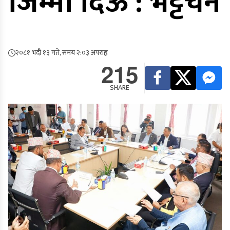
जिम्मा दिऊँ : भट्टचन
२०८१ भदौ १३ गते, समय २:०३ अपराह्न
215
SHARE