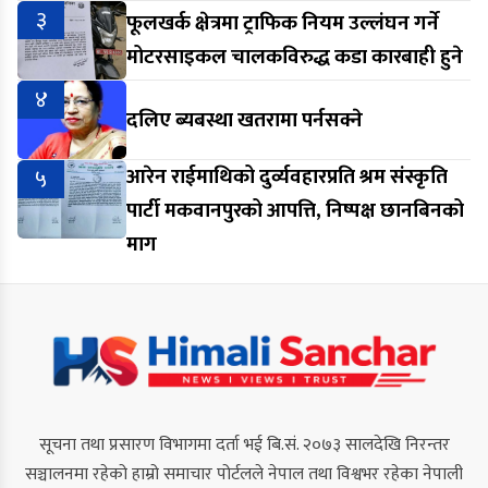
३
फूलखर्क क्षेत्रमा ट्राफिक नियम उल्लंघन गर्ने
मोटरसाइकल चालकविरुद्ध कडा कारबाही हुने
४
दलिए ब्यबस्था खतरामा पर्नसक्ने
५
आरेन राईमाथिको दुर्व्यवहारप्रति श्रम संस्कृति
पार्टी मकवानपुरको आपत्ति, निष्पक्ष छानबिनको
माग
सूचना तथा प्रसारण विभागमा दर्ता भई बि.सं. २०७३ सालदेखि निरन्तर
सञ्चालनमा रहेको हाम्रो समाचार पोर्टलले नेपाल तथा विश्वभर रहेका नेपाली