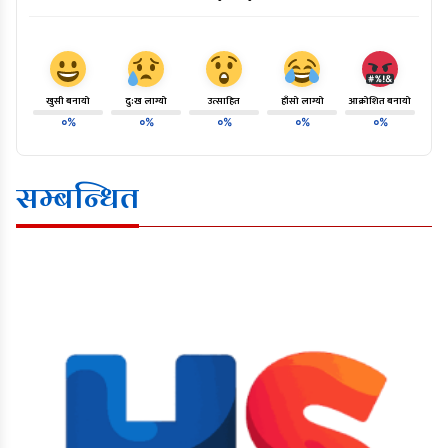
खुसी बनायो
दु:ख लाग्यो
उत्साहित
हाँसो लाग्यो
आक्रोशित बनायो
०%
०%
०%
०%
०%
सम्बन्धित