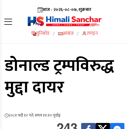
आज : २०२६-०८-०७, शुक्रबार
युनिकोड
आवाज
लगइन
/
/
डोनाल्ड ट्रम्पविरुद्ध
मुद्दा दायर
२०८१ भदौ १२ गते, समय ११:१० पूर्वाह्न
243