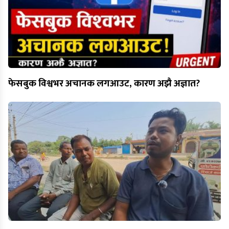
फेसबुक विश्वभर अचानक लगआउट, कारण अझै अज्ञात?