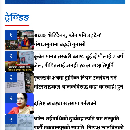
ट्रेण्डिङ
१
अध्यक्ष भेटिँदैनन्, फोन पनि उठ्दैन’
गंगाजमुनामा बढ्दो गुनासो
२
कुवेत मानव तस्करी काण्डः दुई दोषीलाई ७ वर्ष
जेल, पीडितलाई जनही १० लाख क्षतिपूर्ति
३
फूलखर्क क्षेत्रमा ट्राफिक नियम उल्लंघन गर्ने
मोटरसाइकल चालकविरुद्ध कडा कारबाही हुने
४
दलिए ब्यबस्था खतरामा पर्नसक्ने
५
आरेन राईमाथिको दुर्व्यवहारप्रति श्रम संस्कृति
पार्टी मकवानपुरको आपत्ति, निष्पक्ष छानबिनको