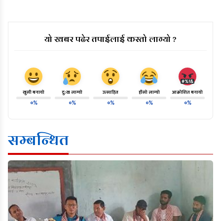
यो खबर पढेर तपाईलाई कस्तो लाग्यो ?
खुसी बनायो
दु:ख लाग्यो
उत्साहित
हाँसो लाग्यो
आक्रोशित बनायो
०%
०%
०%
०%
०%
सम्बन्धित