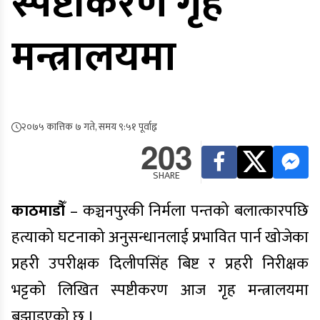
स्पष्टीकरण गृह
मन्त्रालयमा
२०७५ कात्तिक ७ गते, समय ९:५१ पूर्वाह्न
203
SHARE
काठमाडौँ
– कञ्चनपुरकी निर्मला पन्तको बलात्कारपछि
हत्याको घटनाको अनुसन्धानलाई प्रभावित पार्न खोजेका
प्रहरी उपरीक्षक दिलीपसिंह बिष्ट र प्रहरी निरीक्षक
भट्टको लिखित स्पष्टीकरण आज गृह मन्त्रालयमा
बुझाइएको छ ।