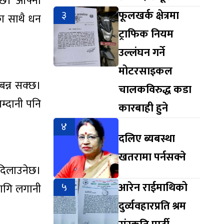
नेछ। आफ्ना
३
फूलखर्क क्षेत्रमा
का साथै धन
ट्राफिक नियम
उल्लंघन गर्ने
मोटरसाइकल
बन्न सक्छ।
चालकविरुद्ध कडा
म्दानी पनि
कारबाही हुने
४
दलिए ब्यबस्था
खतरामा पर्नसक्ने
दिलाउनेछ।
५
आरेन राईमाथिको
लागि लगानी
दुर्व्यवहारप्रति श्रम