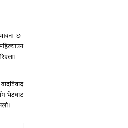
्भावना छ।
 पहिल्याउन
परिएला।
र वादविवाद
ँग भेटघाट
र्ला।