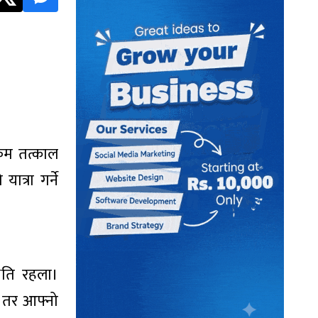
रकम तत्काल
त्रा गर्ने
थिति रहला।
। तर आफ्नो