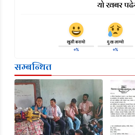
यो खबर पढेर
खुसी बनायो
दु:ख लाग्यो
०%
०%
सम्बन्धित