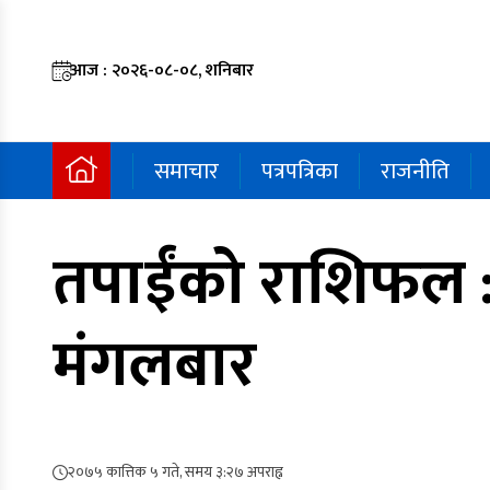
आज : २०२६-०८-०८, शनिबार
समाचार
पत्रपत्रिका
राजनीति
तपाईंको राशिफल :
मंगलबार
२०७५ कात्तिक ५ गते, समय ३:२७ अपराह्न