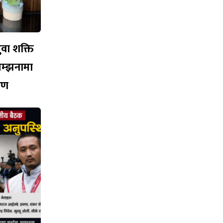
युवा शक्ति
सम्झनामा
ारण