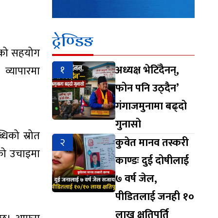
ट्रेण्डिङ
्तिको सहयोग
१
अध्यक्ष भेटिँदैनन्,
। व्यापारमा
फोन पनि उठ्दैन’
गंगाजमुनामा बढ्दो
गुनासो
धिको स्रोत
२
कुवेत मानव तस्करी
ाको उचाइमा
काण्डः दुई दोषीलाई
७ वर्ष जेल,
पीडितलाई जनही १०
लाख क्षतिपूर्ति