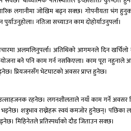
 सक्छ। बाध्यात्मक परिस्थितिले इच्छाशक्ति कुण्ठित हु
ापारिक लगानीमा जोखिम बढ्न सक्छ। गोपनीयता भंग हुनु
 पुर्याउनुहोला। नतिजा सच्याउन काम दोहोर्याउनुपर्ला।
्टाचारमा अलमलिनुपर्ला। अतिथिको आगमनले दिन खर्चिलो 
्षी योजना बने पनि काम गर्न नसकिएला। काम पूरा नहुनाले आ
ढ्नेछ। प्रियजनसँग भेटघाटको अवसर प्राप्त हुनेछ।
 उत्साहजनक रहनेछ। लगनशीलताले नयाँ काम गर्ने अवसर 
भइनेछ। शत्रुभाव राख्नेहरू स्वयं कमजोर हुनेछन्। पछिका 
ि बढ्नेछ। मिहिनेतले प्रतिस्पर्धाको दौड जिताउन सक्छ।