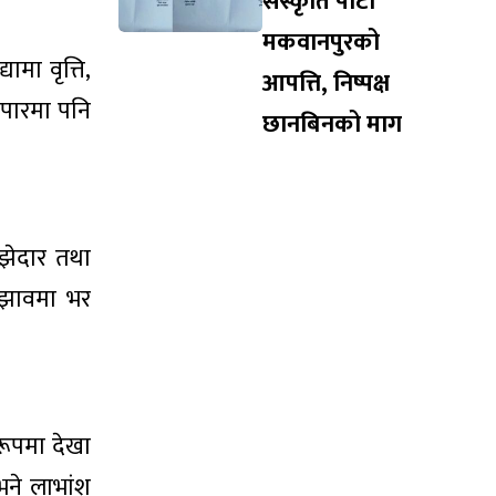
संस्कृति पार्टी
मकवानपुरको
ामा वृत्ति,
आपत्ति, निष्पक्ष
यापारमा पनि
छानबिनको माग
ाझेदार तथा
सुझावमा भर
रूपमा देखा
 भने लाभांश