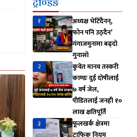
ट्रेण्डिङ
१
अध्यक्ष भेटिँदैनन्,
फोन पनि उठ्दैन’
गंगाजमुनामा बढ्दो
गुनासो
२
कुवेत मानव तस्करी
काण्डः दुई दोषीलाई
७ वर्ष जेल,
पीडितलाई जनही १०
लाख क्षतिपूर्ति
३
फूलखर्क क्षेत्रमा
ट्राफिक नियम