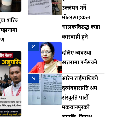
उल्लंघन गर्ने
मोटरसाइकल
युवा शक्ति
चालकविरुद्ध कडा
सम्झनामा
कारबाही हुने
ारण
४
दलिए ब्यबस्था
खतरामा पर्नसक्ने
५
आरेन राईमाथिको
दुर्व्यवहारप्रति श्रम
संस्कृति पार्टी
मकवानपुरको