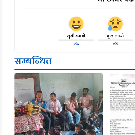
खुसी बनायो
दु:ख लाग्यो
०%
०%
सम्बन्धित