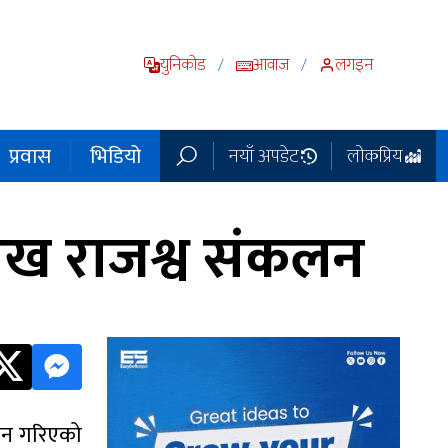
युनिकोड
आवाज
लगइन
/
/
प्रवास
भिडियो
नयाँ अपडेट
लोकप्रिय
लाख राजश्व संकलन
कलन गरिएको