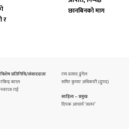
आपत्ति, निष्पक्ष
को
छानबिनको माग
ी र
विशेष प्रतिनिधि/संवाददाता
राम प्रसाद ढुंगेल
रबिन्द्र बराल
समिर कुमार अधिकारी (द्रुपद)
नवराज राई
साहित्य – प्रमुख
दिपक आचार्य ‘जलन’