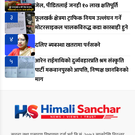
जेल, पीडितलाई जनही १० लाख क्षतिपूर्ति
३
फूलखर्क क्षेत्रमा ट्राफिक नियम उल्लंघन गर्ने
मोटरसाइकल चालकविरुद्ध कडा कारबाही हुने
४
दलिए ब्यबस्था खतरामा पर्नसक्ने
५
आरेन राईमाथिको दुर्व्यवहारप्रति श्रम संस्कृति
पार्टी मकवानपुरको आपत्ति, निष्पक्ष छानबिनको
माग
सूचना तथा प्रसारण विभागमा दर्ता भई बि.सं. २०७३ सालदेखि निरन्तर