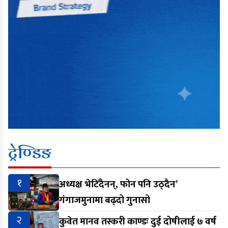
ट्रेण्डिङ
१
अध्यक्ष भेटिँदैनन्, फोन पनि उठ्दैन’
गंगाजमुनामा बढ्दो गुनासो
२
कुवेत मानव तस्करी काण्डः दुई दोषीलाई ७ वर्ष