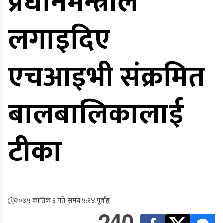
प्रधानमन्त्रीले
लगाइदिए
एचआइभी संक्रमित
बालबालिकालाई
टीका
२०७५ कात्तिक ३ गते, समय ५:१४ पूर्वाह्न
240