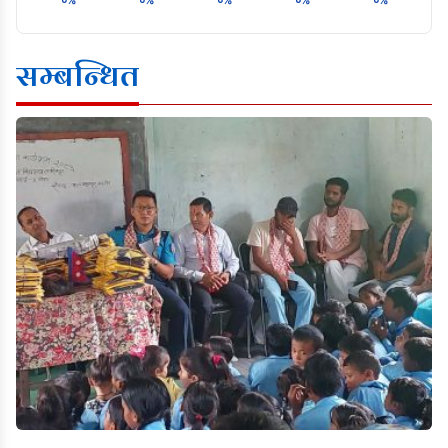
०%
०%
०%
०%
०%
सम्बन्धित