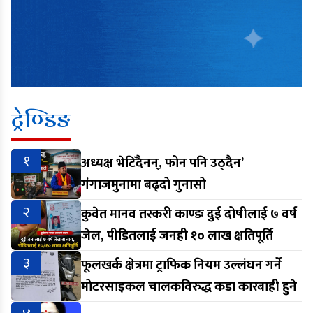
ट्रेण्डिङ
१
अध्यक्ष भेटिँदैनन्, फोन पनि उठ्दैन’
गंगाजमुनामा बढ्दो गुनासो
२
कुवेत मानव तस्करी काण्डः दुई दोषीलाई ७ वर्ष
जेल, पीडितलाई जनही १० लाख क्षतिपूर्ति
३
फूलखर्क क्षेत्रमा ट्राफिक नियम उल्लंघन गर्ने
मोटरसाइकल चालकविरुद्ध कडा कारबाही हुने