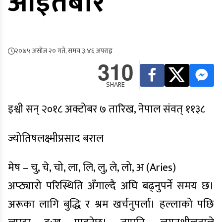
आइतबार
२०७५ असोज २० गते, समय ३:४६ अपराह्न
310
SHARE
इश्वी सन्
२०१८
अक्टोबर ७ तारिख, नेपाल संवत्
११३८
ज्योतिषलक्ष्मीप्रसाद बराल
मेष – चु, चे, चो, ला, लि, लु, ले, लो, अ (Aries)
अप्ठ्यारो परिस्थिति अँगाल्दै अघि बढ्नुपर्ने समय छ।
अरूका लागि बुद्धि र श्रम खर्चनुपर्ला। हल्लाको पछि