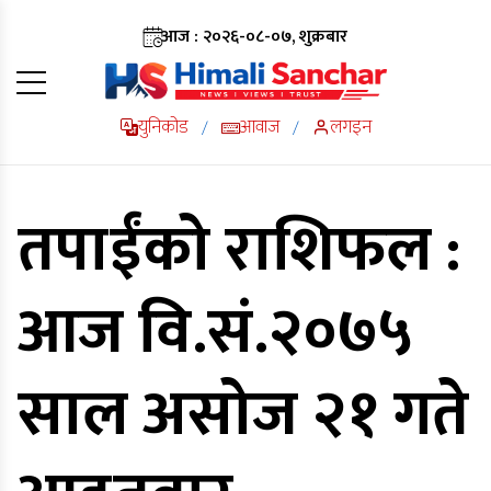
आज : २०२६-०८-०७, शुक्रबार
युनिकोड
आवाज
लगइन
/
/
तपाईंको राशिफल :
आज वि.सं.२०७५
साल असोज २१ गते