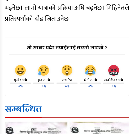
भइनेछ। लामो यात्राको प्रक्रिया अघि बढ्नेछ। मिहिनेतले
प्रतिस्पर्धाको दौड जिताउनेछ।
यो खबर पढेर तपाईलाई कस्तो लाग्यो ?
खुसी बनायो
दु:ख लाग्यो
उत्साहित
हाँसो लाग्यो
आक्रोशित बनायो
०%
०%
०%
०%
०%
सम्बन्धित