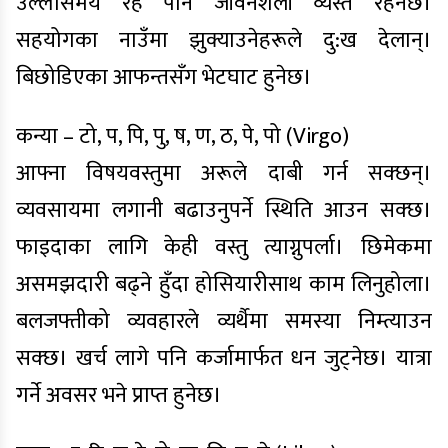
उल्लासमय रहे पनि जीवनशैली व्यस्त रहनेछ।
सहयोगका नाउँमा झुक्याउनेहरूले दु:ख देलान्।
बिछोडिएका आफन्तसँग भेटघाट हुनेछ।
कन्या – टो, प, पि, पु, ष, ण, ठ, पे, पो (Virgo)
आफ्ना विषयवस्तुमा अरूले दाबी गर्न सक्छन्।
व्यवसायमा लगानी बढाउनुपर्ने स्थिति आउन सक्छ।
फाइदाका लागि केही वस्तु त्याग्नुपर्ला। छिमेकमा
असमझदारी बढ्ने हुँदा होसियारीसाथ काम लिनुहोला।
बलजफ्तीको व्यवहारले व्यर्थैमा समस्या निम्त्याउन
सक्छ। खर्च लागे पनि कर्जामार्फत धन जुट्नेछ। यात्रा
गर्ने अवसर भने प्राप्त हुनेछ।