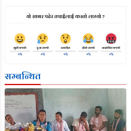
यो खबर पढेर तपाईलाई कस्तो लाग्यो ?
खुसी बनायो
दु:ख लाग्यो
उत्साहित
हाँसो लाग्यो
आक्रोशित बनायो
०%
०%
०%
०%
०%
सम्बन्धित