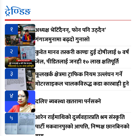
ट्रेण्डिङ
१
अध्यक्ष भेटिँदैनन्, फोन पनि उठ्दैन’
गंगाजमुनामा बढ्दो गुनासो
२
कुवेत मानव तस्करी काण्डः दुई दोषीलाई ७ वर्ष
जेल, पीडितलाई जनही १० लाख क्षतिपूर्ति
३
फूलखर्क क्षेत्रमा ट्राफिक नियम उल्लंघन गर्ने
मोटरसाइकल चालकविरुद्ध कडा कारबाही हुने
४
दलिए ब्यबस्था खतरामा पर्नसक्ने
५
आरेन राईमाथिको दुर्व्यवहारप्रति श्रम संस्कृति
पार्टी मकवानपुरको आपत्ति, निष्पक्ष छानबिनको