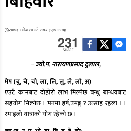
बिहिवार
२०७५ असोज १० गते, समय ३:२७ अपराह्न
231
SHARE
– ज्यो.प. नारायणप्रसाद दुलाल,
मेष (चु, चे, चो, ला, लि, लु, ले, लो, अ)
एउटै कामबाट दोहोरो लाभ मिल्नेछ बन्धु–बान्धवबाट
सहयोग मिल्नेछ । मनमा हर्ष,उमङ्ग र उत्साह रहला । ।
रमाइलो यात्राको योग रहेको छ ।