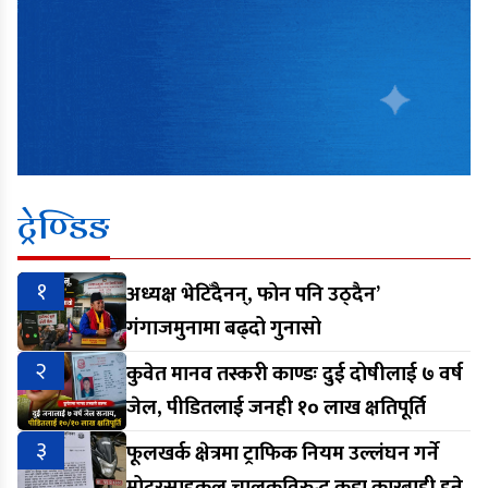
ट्रेण्डिङ
१
अध्यक्ष भेटिँदैनन्, फोन पनि उठ्दैन’
गंगाजमुनामा बढ्दो गुनासो
२
कुवेत मानव तस्करी काण्डः दुई दोषीलाई ७ वर्ष
जेल, पीडितलाई जनही १० लाख क्षतिपूर्ति
३
फूलखर्क क्षेत्रमा ट्राफिक नियम उल्लंघन गर्ने
मोटरसाइकल चालकविरुद्ध कडा कारबाही हुने