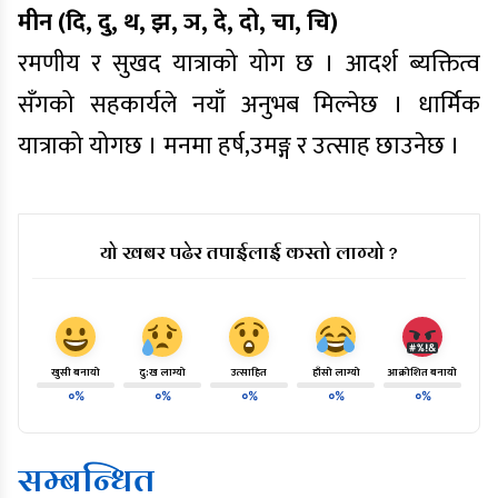
मीन (दि, दु, थ, झ, ञ, दे, दो, चा, चि)
रमणीय र सुखद यात्राको योग छ । आदर्श ब्यक्तित्व
सँगको सहकार्यले नयाँ अनुभब मिल्नेछ । धार्मिक
यात्राको योगछ । मनमा हर्ष,उमङ्ग र उत्साह छाउनेछ ।
यो खबर पढेर तपाईलाई कस्तो लाग्यो ?
खुसी बनायो
दु:ख लाग्यो
उत्साहित
हाँसो लाग्यो
आक्रोशित बनायो
०%
०%
०%
०%
०%
सम्बन्धित