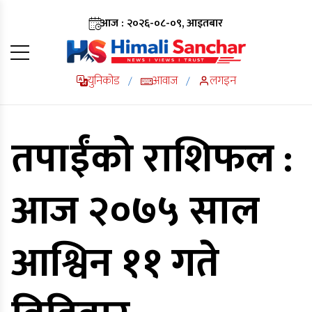
आज : २०२६-०८-०९, आइतबार
युनिकोड
आवाज
लगइन
/
/
तपाईंको राशिफल :
आज २०७५ साल
आश्विन ११ गते