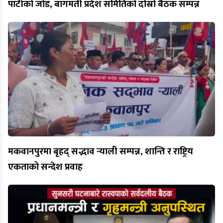
पार्टीको जोड, बागमती प्रदेश समितिको दोस्रो बैठक सम्पन्न
मकवानपुरमा बृहद् सद्भाव र्‍याली सम्पन्न, शान्ति र राष्ट्रिय
एकताको सन्देश प्रवाह