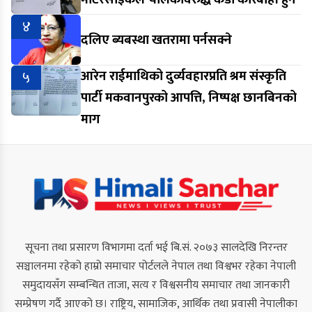
४
दलिए ब्यबस्था खतरामा पर्नसक्ने
५
आरेन राईमाथिको दुर्व्यवहारप्रति श्रम संस्कृति
पार्टी मकवानपुरको आपत्ति, निष्पक्ष छानबिनको
माग
सूचना तथा प्रसारण विभागमा दर्ता भई बि.सं. २०७३ सालदेखि निरन्तर
सञ्चालनमा रहेको हाम्रो समाचार पोर्टलले नेपाल तथा विश्वभर रहेका नेपाली
समुदायसँग सम्बन्धित ताजा, सत्य र विश्वसनीय समाचार तथा जानकारी
सम्प्रेषण गर्दै आएको छ। राष्ट्रिय, सामाजिक, आर्थिक तथा प्रवासी नेपालीका