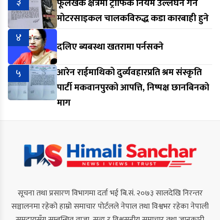
३
फूलखर्क क्षेत्रमा ट्राफिक नियम उल्लंघन गर्ने
मोटरसाइकल चालकविरुद्ध कडा कारबाही हुने
४
दलिए ब्यबस्था खतरामा पर्नसक्ने
५
आरेन राईमाथिको दुर्व्यवहारप्रति श्रम संस्कृति
पार्टी मकवानपुरको आपत्ति, निष्पक्ष छानबिनको
माग
सूचना तथा प्रसारण विभागमा दर्ता भई बि.सं. २०७३ सालदेखि निरन्तर
सञ्चालनमा रहेको हाम्रो समाचार पोर्टलले नेपाल तथा विश्वभर रहेका नेपाली
समुदायसँग सम्बन्धित ताजा, सत्य र विश्वसनीय समाचार तथा जानकारी