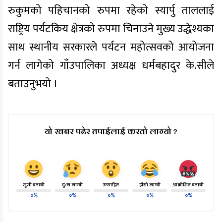
रुकुमको पहिचानको रुपमा रहेको स्यार्पु ताललाई
राष्ट्रिय पर्यटकिय क्षेत्रको रुपमा चिनाउने मुख्य उद्धेश्यका
साथ स्थानीय सरकारले पर्यटन महोत्सवको आयोजना
गर्न लागेको गाँउपालिका अध्यक्ष धर्मबहादुर
के.सीले
बताउनुभयो ।
यो खबर पढेर तपाईलाई कस्तो लाग्यो ?
खुसी बनायो
दु:ख लाग्यो
उत्साहित
हाँसो लाग्यो
आक्रोशित बनायो
०%
०%
०%
०%
०%