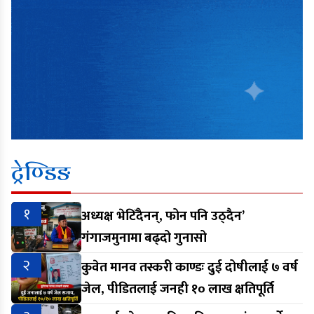
ट्रेण्डिङ
१
अध्यक्ष भेटिँदैनन्, फोन पनि उठ्दैन’
गंगाजमुनामा बढ्दो गुनासो
२
कुवेत मानव तस्करी काण्डः दुई दोषीलाई ७ वर्ष
जेल, पीडितलाई जनही १० लाख क्षतिपूर्ति