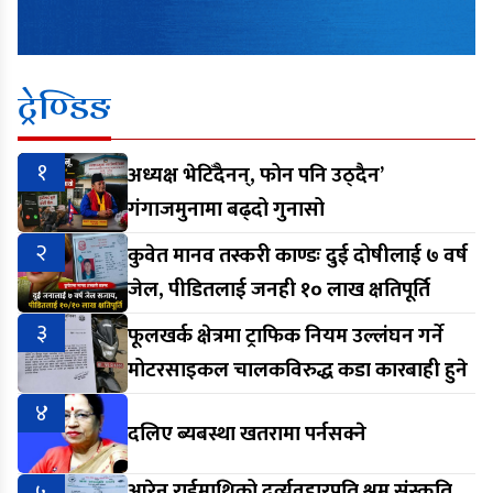
ट्रेण्डिङ
१
अध्यक्ष भेटिँदैनन्, फोन पनि उठ्दैन’
गंगाजमुनामा बढ्दो गुनासो
२
कुवेत मानव तस्करी काण्डः दुई दोषीलाई ७ वर्ष
जेल, पीडितलाई जनही १० लाख क्षतिपूर्ति
३
फूलखर्क क्षेत्रमा ट्राफिक नियम उल्लंघन गर्ने
मोटरसाइकल चालकविरुद्ध कडा कारबाही हुने
४
दलिए ब्यबस्था खतरामा पर्नसक्ने
आरेन राईमाथिको दुर्व्यवहारप्रति श्रम संस्कृति