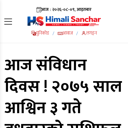
आज : २०२६-०८-०९, आइतबार
युनिकोड
आवाज
लगइन
/
/
आज संविधान
दिवस ! २०७५ साल
आश्विन ३ गते