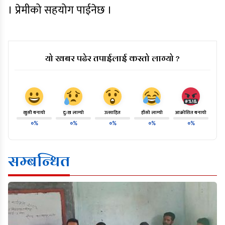
। प्रेमीको सहयोग पाईनेछ ।
यो खबर पढेर तपाईलाई कस्तो लाग्यो ?
खुसी बनायो
दु:ख लाग्यो
उत्साहित
हाँसो लाग्यो
आक्रोशित बनायो
०%
०%
०%
०%
०%
सम्बन्धित