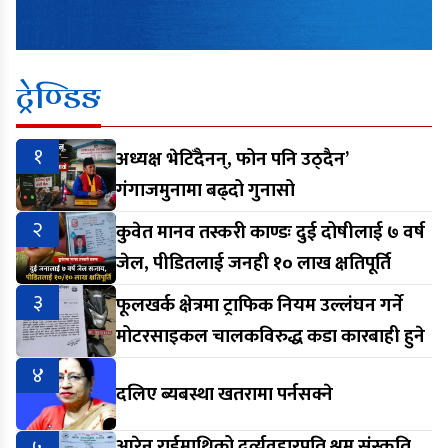
ट्रेण्डिङ
१
अध्यक्ष भेटिँदैनन्, फोन पनि उठ्दैन’
गंगाजमुनामा बढ्दो गुनासो
२
कुवेत मानव तस्करी काण्डः दुई दोषीलाई ७ वर्ष
जेल, पीडितलाई जनही १० लाख क्षतिपूर्ति
३
फूलखर्क क्षेत्रमा ट्राफिक नियम उल्लंघन गर्ने
मोटरसाइकल चालकविरुद्ध कडा कारबाही हुने
४
दलिए ब्यबस्था खतरामा पर्नसक्ने
आरेन राईमाथिको दुर्व्यवहारप्रति श्रम संस्कृति