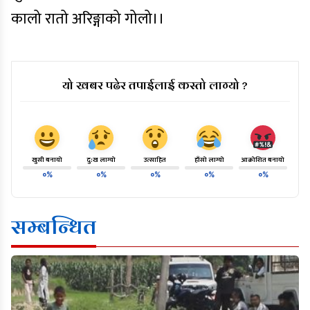
कालो रातो अरिङ्गाको गोलो।।
यो खबर पढेर तपाईलाई कस्तो लाग्यो ?
खुसी बनायो
दु:ख लाग्यो
उत्साहित
हाँसो लाग्यो
आक्रोशित बनायो
०%
०%
०%
०%
०%
सम्बन्धित