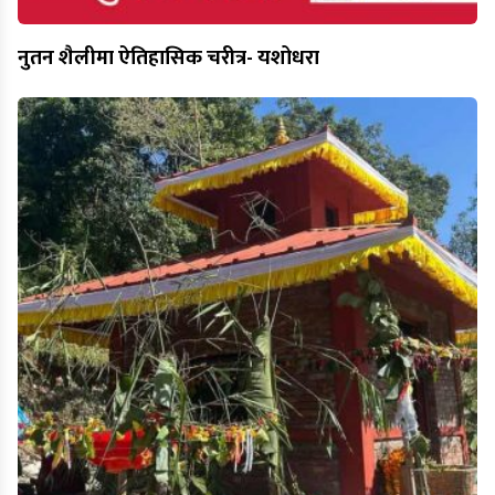
नुतन शैलीमा ऐतिहासिक चरीत्र- यशोधरा