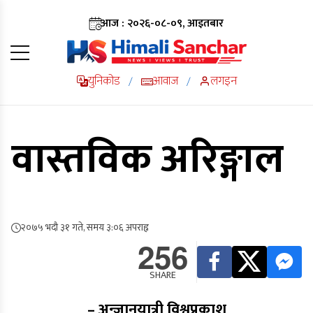
आज : २०२६-०८-०९, आइतबार
युनिकोड
आवाज
लगइन
/
/
वास्तविक अरिङ्गाल
२०७५ भदौ ३१ गते, समय ३:०६ अपराह्न
256
SHARE
– अन्जानयात्री विश्वप्रकाश