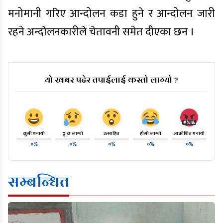
मनोमानी गरिए आन्दोलन कडा हुने र आन्दोलन जारी
रहने अन्दाेलनकारीले चेतावनी समेत दीएका छन ।
यो खबर पढेर तपाईलाई कस्तो लाग्यो ?
खुसी बनायो
दु:ख लाग्यो
उत्साहित
हाँसो लाग्यो
आक्रोशित बनायो
०%
०%
०%
०%
०%
सम्बन्धित