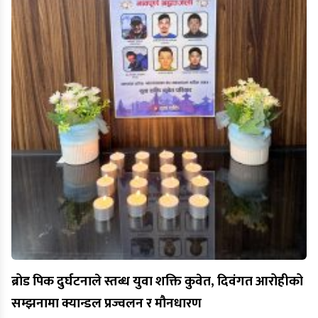
ब्रोड पिक दुर्घटनाले स्तब्ध युवा शक्ति कुवेत, दिवंगत आरोहीको
सम्झनामा क्यान्डल प्रज्वलन र मौनधारण