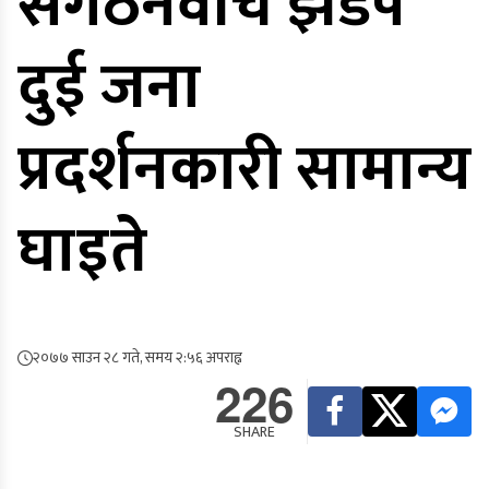
संगठनवीच झडप
दुई जना
प्रदर्शनकारी सामान्य
घाइते
२०७७ साउन २८ गते, समय २:५६ अपराह्न
226
SHARE