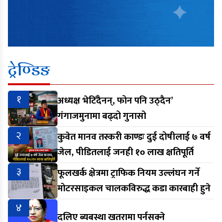
ट्रेण्डिङ
१
अध्यक्ष भेटिँदैनन्, फोन पनि उठ्दैन’
गंगाजमुनामा बढ्दो गुनासो
२
कुवेत मानव तस्करी काण्डः दुई दोषीलाई ७ वर्ष
जेल, पीडितलाई जनही १० लाख क्षतिपूर्ति
३
फूलखर्क क्षेत्रमा ट्राफिक नियम उल्लंघन गर्ने
मोटरसाइकल चालकविरुद्ध कडा कारबाही हुने
४
दलिए ब्यबस्था खतरामा पर्नसक्ने