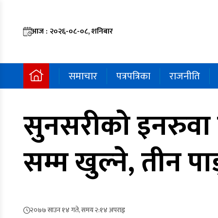
आज : २०२६-०८-०८, शनिबार
समाचार
पत्रपत्रिका
राजनीति
सुनसरीको इनरुवा 
सम्म खुल्ने, तीन पा
२०७७ साउन १४ गते, समय २:१४ अपराह्न