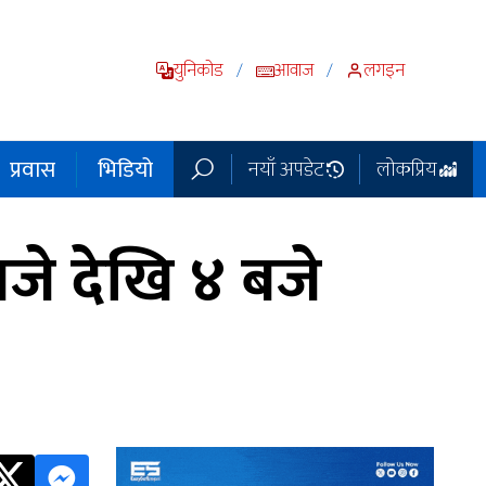
युनिकोड
आवाज
लगइन
/
/
प्रवास
भिडियो
नयाँ अपडेट
लोकप्रिय
े देखि ४ बजे