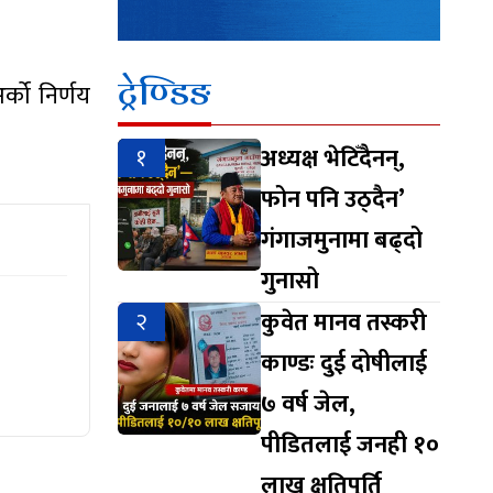
ट्रेण्डिङ
्को निर्णय
१
अध्यक्ष भेटिँदैनन्,
फोन पनि उठ्दैन’
गंगाजमुनामा बढ्दो
गुनासो
२
कुवेत मानव तस्करी
काण्डः दुई दोषीलाई
७ वर्ष जेल,
पीडितलाई जनही १०
लाख क्षतिपूर्ति