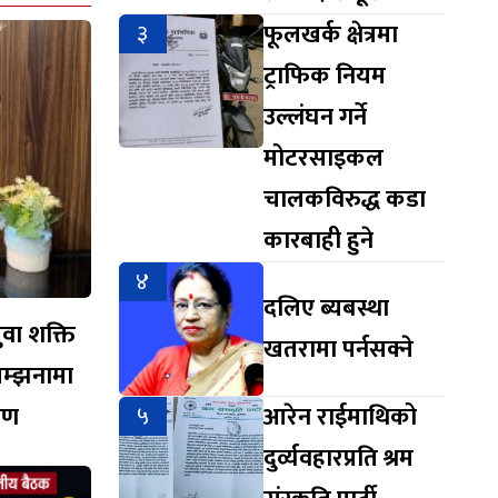
३
फूलखर्क क्षेत्रमा
ट्राफिक नियम
उल्लंघन गर्ने
मोटरसाइकल
चालकविरुद्ध कडा
कारबाही हुने
४
दलिए ब्यबस्था
युवा शक्ति
खतरामा पर्नसक्ने
सम्झनामा
ारण
५
आरेन राईमाथिको
दुर्व्यवहारप्रति श्रम