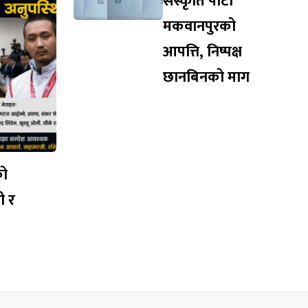
संस्कृति पार्टी
मकवानपुरको
आपत्ति, निष्पक्ष
छानबिनको माग
को
ी र