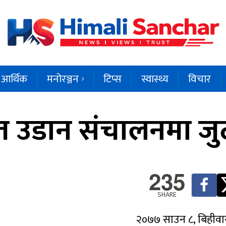
आर्थिक
मनोरञ्जन
टिप्स
स्वास्थ्य
विचार
 उडान संचालनमा जुट
235
SHARE
२०७७ साउन ८, बिहीवा