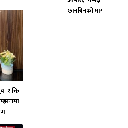
आपत्ति, निष्पक्ष
छानबिनको माग
युवा शक्ति
सम्झनामा
ारण