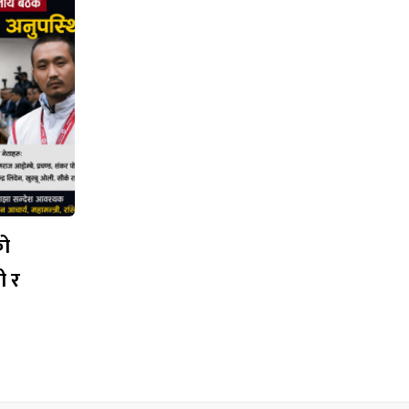
को
ी र