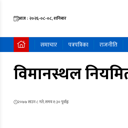
आज : २०२६-०८-०८, शनिबार
समाचार
पत्रपत्रिका
राजनीति
विमानस्थल नियमित
२०७७ साउन ८ गते, समय १:३० पूर्वाह्न