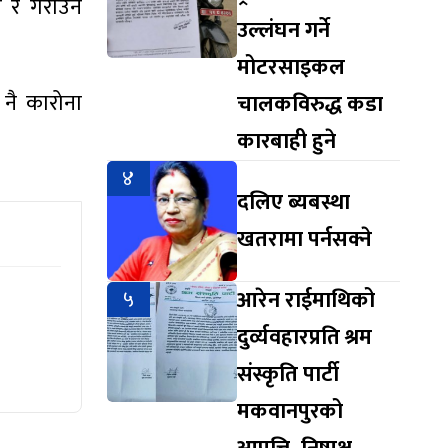
्न र गराउन
उल्लंघन गर्ने
मोटरसाइकल
 नै कारोना
चालकविरुद्ध कडा
कारबाही हुने
४
दलिए ब्यबस्था
खतरामा पर्नसक्ने
५
आरेन राईमाथिको
दुर्व्यवहारप्रति श्रम
संस्कृति पार्टी
मकवानपुरको