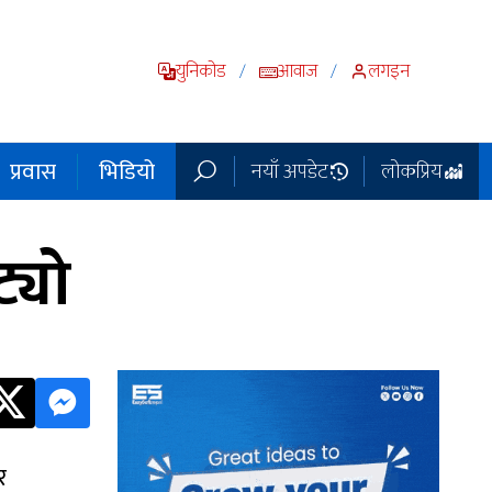
युनिकोड
आवाज
लगइन
/
/
प्रवास
भिडियो
नयाँ अपडेट
लोकप्रिय
्यो
र