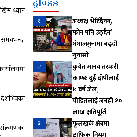
ट्रेण्डिङ
ोखिम ध्यान
१
अध्यक्ष भेटिँदैनन्,
फोन पनि उठ्दैन’
न समयभन्दा
गंगाजमुनामा बढ्दो
गुनासो
२
कुवेत मानव तस्करी
कार्यालयमा
काण्डः दुई दोषीलाई
७ वर्ष जेल,
देशभित्रका
पीडितलाई जनही १०
लाख क्षतिपूर्ति
३
फूलखर्क क्षेत्रमा
 संक्रमणका
ट्राफिक नियम