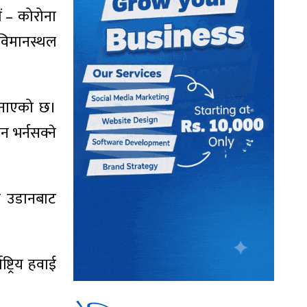
ं – कोरोना
 विमानस्थल
 जनाएको छ।
 भर्नसक्ने
त उडानबाट
ट्रिय हवाई