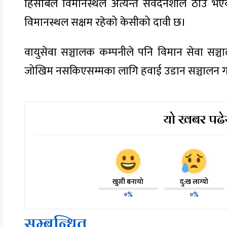
हिसाबले विमानस्थल अत्यन्त संवेदनशील ठाउँ भएकाल
विमानस्थल सक्षम रहेको केसीको दावी छ।
वायुसेवा सञ्चालक कम्पनीले पनि विमान सेवा सञ्
जोखिम नसकिएसम्मका लागि हवाई उडान सञ्चालन गर्दा अ
यो खबर पढेर
खुसी बनायो
दु:ख लाग्यो
०%
०%
सम्बन्धित