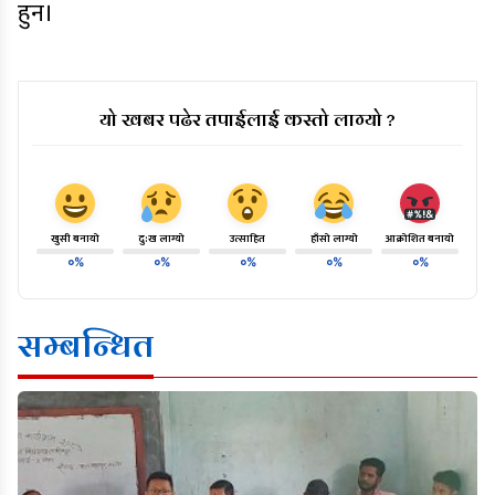
हुन।
यो खबर पढेर तपाईलाई कस्तो लाग्यो ?
खुसी बनायो
दु:ख लाग्यो
उत्साहित
हाँसो लाग्यो
आक्रोशित बनायो
०%
०%
०%
०%
०%
सम्बन्धित