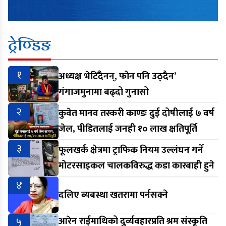
ट्रेण्डिङ
१
अध्यक्ष भेटिँदैनन्, फोन पनि उठ्दैन’
गंगाजमुनामा बढ्दो गुनासो
२
कुवेत मानव तस्करी काण्डः दुई दोषीलाई ७ वर्ष
जेल, पीडितलाई जनही १० लाख क्षतिपूर्ति
३
फूलखर्क क्षेत्रमा ट्राफिक नियम उल्लंघन गर्ने
मोटरसाइकल चालकविरुद्ध कडा कारबाही हुने
४
दलिए ब्यबस्था खतरामा पर्नसक्ने
५
आरेन राईमाथिको दुर्व्यवहारप्रति श्रम संस्कृति