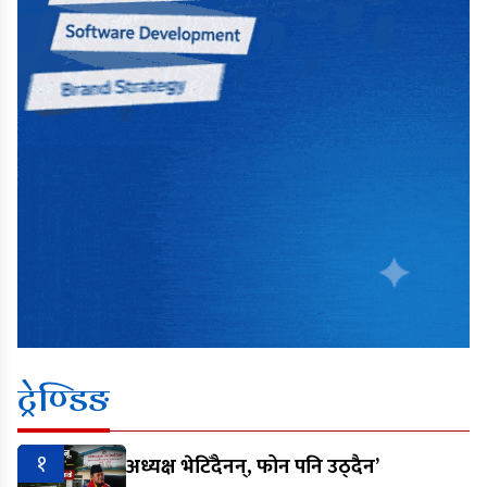
ट्रेण्डिङ
१
अध्यक्ष भेटिँदैनन्, फोन पनि उठ्दैन’