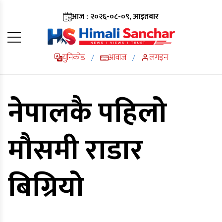
आज : २०२६-०८-०९, आइतबार
युनिकोड
आवाज
लगइन
/
/
नेपालकै पहिलो
मौसमी राडार
बिग्रियो