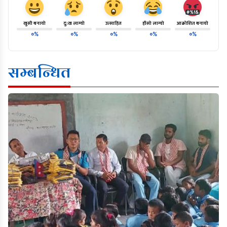
खुसी बनायो
दु:ख लाग्यो
उत्साहित
हाँसो लाग्यो
आक्रोशित बनायो
०%
०%
०%
०%
०%
सम्बन्धित