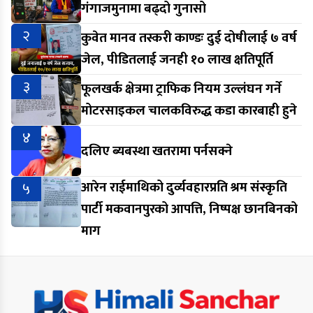
गंगाजमुनामा बढ्दो गुनासो
२
कुवेत मानव तस्करी काण्डः दुई दोषीलाई ७ वर्ष
जेल, पीडितलाई जनही १० लाख क्षतिपूर्ति
३
फूलखर्क क्षेत्रमा ट्राफिक नियम उल्लंघन गर्ने
मोटरसाइकल चालकविरुद्ध कडा कारबाही हुने
४
दलिए ब्यबस्था खतरामा पर्नसक्ने
५
आरेन राईमाथिको दुर्व्यवहारप्रति श्रम संस्कृति
पार्टी मकवानपुरको आपत्ति, निष्पक्ष छानबिनको
माग