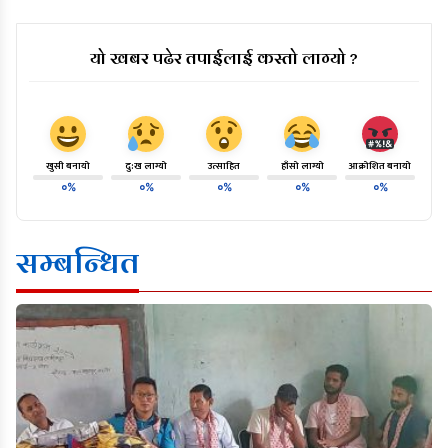
यो खबर पढेर तपाईलाई कस्तो लाग्यो ?
खुसी बनायो
दु:ख लाग्यो
उत्साहित
हाँसो लाग्यो
आक्रोशित बनायो
०%
०%
०%
०%
०%
सम्बन्धित