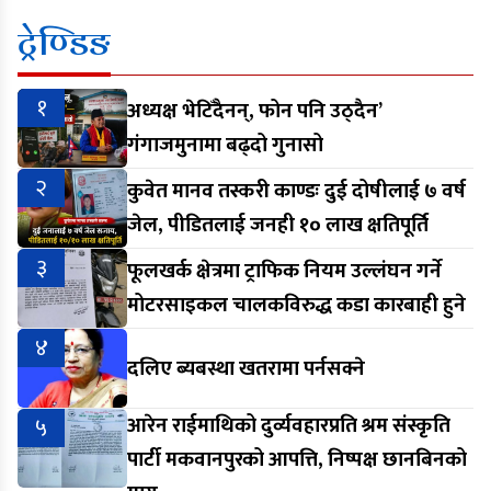
ट्रेण्डिङ
१
अध्यक्ष भेटिँदैनन्, फोन पनि उठ्दैन’
गंगाजमुनामा बढ्दो गुनासो
२
कुवेत मानव तस्करी काण्डः दुई दोषीलाई ७ वर्ष
जेल, पीडितलाई जनही १० लाख क्षतिपूर्ति
३
फूलखर्क क्षेत्रमा ट्राफिक नियम उल्लंघन गर्ने
मोटरसाइकल चालकविरुद्ध कडा कारबाही हुने
४
दलिए ब्यबस्था खतरामा पर्नसक्ने
५
आरेन राईमाथिको दुर्व्यवहारप्रति श्रम संस्कृति
पार्टी मकवानपुरको आपत्ति, निष्पक्ष छानबिनको