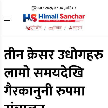
आज : २०२६-०८-०८, शनिबार
युनिकोड
आवाज
लगइन
/
/
तीन क्रेसर उधोगहरु
लामो समयदेखि
गैरकानुनी रुपमा