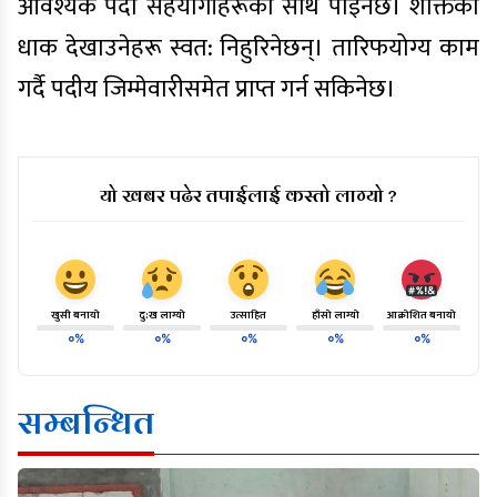
आवश्यक पर्दा सहयोगीहरूको साथ पाइनेछ। शक्तिको
धाक देखाउनेहरू स्वत: निहुरिनेछन्। तारिफयोग्य काम
गर्दै पदीय जिम्मेवारीसमेत प्राप्त गर्न सकिनेछ।
यो खबर पढेर तपाईलाई कस्तो लाग्यो ?
खुसी बनायो
दु:ख लाग्यो
उत्साहित
हाँसो लाग्यो
आक्रोशित बनायो
०%
०%
०%
०%
०%
सम्बन्धित