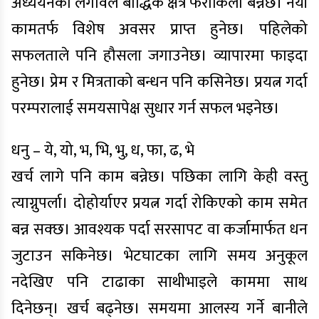
अध्ययनको लगावले बौद्धिक क्षेत्र फराकिलो बन्नेछ। नयाँ
कामतर्फ विशेष अवसर प्राप्त हुनेछ। पहिलेको
सफलताले पनि हौसला जगाउनेछ। व्यापारमा फाइदा
हुनेछ। प्रेम र मित्रताको बन्धन पनि कसिनेछ। प्रयत्न गर्दा
परम्परालाई समयसापेक्ष सुधार गर्न सफल भइनेछ।
धनु – ये, यो, भ, भि, भु, ध, फा, ढ, भे
खर्च लागे पनि काम बन्नेछ। पछिका लागि केही वस्तु
त्याग्नुपर्ला। दोहोर्याएर प्रयत्न गर्दा रोकिएको काम समेत
बन्न सक्छ। आवश्यक पर्दा सरसापट वा कर्जामार्फत धन
जुटाउन सकिनेछ। भेटघाटका लागि समय अनुकूल
नदेखिए पनि टाढाका साथीभाइले काममा साथ
दिनेछन्। खर्च बढ्नेछ। समयमा आलस्य गर्ने बानीले