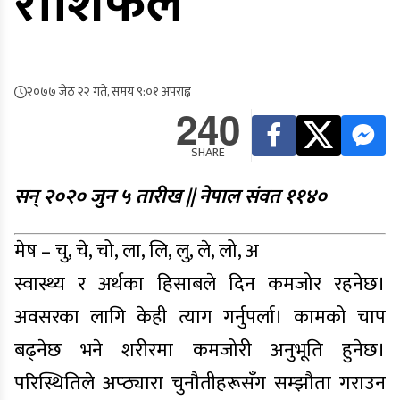
राशिफल
२०७७ जेठ २२ गते, समय ९:०१ अपराह्न
240
SHARE
सन् २०२० जुन ५ तारीख || नेपाल संवत ११४०
मेष – चु, चे, चो, ला, लि, लु, ले, लो, अ
स्वास्थ्य र अर्थका हिसाबले दिन कमजोर रहनेछ।
अवसरका लागि केही त्याग गर्नुपर्ला। कामको चाप
बढ्नेछ भने शरीरमा कमजोरी अनुभूति हुनेछ।
परिस्थितिले अप्ठ्यारा चुनौतीहरूसँग सम्झौता गराउन