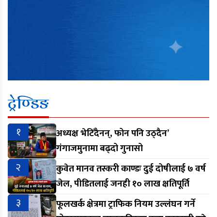
ट्रेण्डिङ
१
अध्यक्ष भेटिँदैनन्, फोन पनि उठ्दैन’
गंगाजमुनामा बढ्दो गुनासो
२
कुवेत मानव तस्करी काण्डः दुई दोषीलाई ७ वर्ष
जेल, पीडितलाई जनही १० लाख क्षतिपूर्ति
३
फूलखर्क क्षेत्रमा ट्राफिक नियम उल्लंघन गर्ने