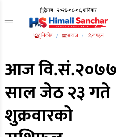
आज : २०२६-०८-०८, शनिबार
युनिकोड
आवाज
लगइन
/
/
आज वि.सं.२०७७
साल जेठ २३ गते
शुक्रवारको