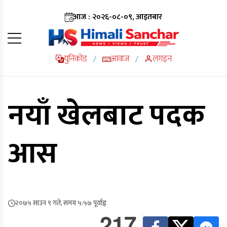
आज : २०२६-०८-०९, आइतबार
युनिकोड
आवाज
लगइन
/
/
नयाँ खेलबाट पदक
आस
२०७५ साउन ९ गते, समय ५:५७ पूर्वाह्न
217