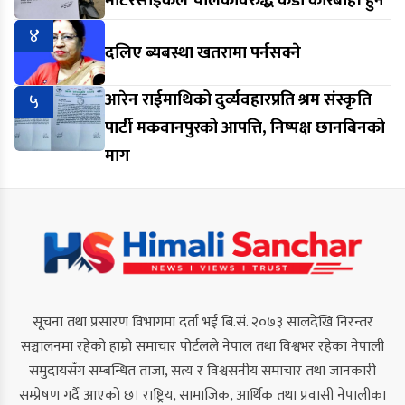
मोटरसाइकल चालकविरुद्ध कडा कारबाही हुने
४
दलिए ब्यबस्था खतरामा पर्नसक्ने
५
आरेन राईमाथिको दुर्व्यवहारप्रति श्रम संस्कृति
पार्टी मकवानपुरको आपत्ति, निष्पक्ष छानबिनको
माग
सूचना तथा प्रसारण विभागमा दर्ता भई बि.सं. २०७३ सालदेखि निरन्तर
सञ्चालनमा रहेको हाम्रो समाचार पोर्टलले नेपाल तथा विश्वभर रहेका नेपाली
समुदायसँग सम्बन्धित ताजा, सत्य र विश्वसनीय समाचार तथा जानकारी
सम्प्रेषण गर्दै आएको छ। राष्ट्रिय, सामाजिक, आर्थिक तथा प्रवासी नेपालीका