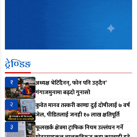
ट्रेण्डिङ
१
अध्यक्ष भेटिँदैनन्, फोन पनि उठ्दैन’
गंगाजमुनामा बढ्दो गुनासो
२
कुवेत मानव तस्करी काण्डः दुई दोषीलाई ७ वर्ष
जेल, पीडितलाई जनही १० लाख क्षतिपूर्ति
३
फूलखर्क क्षेत्रमा ट्राफिक नियम उल्लंघन गर्ने