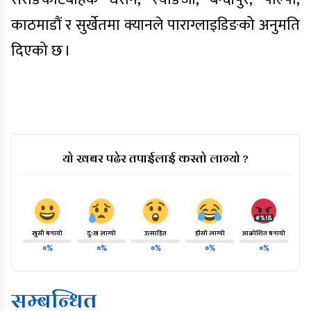
काठमाडौं र सुर्खेतमा क्यानले पाराग्लाइडिङको अनुमति
दिएको छ ।
यो खबर पढेर तपाईलाई कस्तो लाग्यो ?
खुसी बनायो
दु:ख लाग्यो
उत्साहित
हाँसो लाग्यो
आक्रोशित बनायो
०%
०%
०%
०%
०%
सम्बन्धित