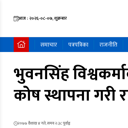
आज : २०२६-०८-०७, शुक्रबार
समाचार
पत्रपत्रिका
राजनीति
भुवनसिंह विश्वकर
कोष स्थापना गरी 
२०७७ वैशाख ४ गते, समय २:३८ पूर्वाह्न