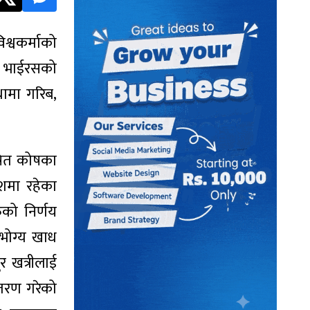
्वकर्माको
ा भाईरसको
थामा गरिब,
भूषित कोषका
ेशमा रहेका
ुको निर्णय
भोग्य खाध
र खत्रीलाई
ितरण गरेको