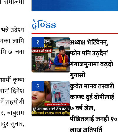
ए। समाजमा
ट्रेण्डिङ
न्ने उदेश्य
उनका लागि
१
अध्यक्ष भेटिँदैनन्,
लागि ७ जना
फोन पनि उठ्दैन’
गंगाजमुनामा बढ्दो
गुनासो
आर्मी कृष्ण
२
कुवेत मानव तस्करी
सान’ दिनेश
काण्डः दुई दोषीलाई
्ने सहयोगी
७ वर्ष जेल,
र, बाबुराम
पीडितलाई जनही १०
ादुर सुनार,
लाख क्षतिपूर्ति