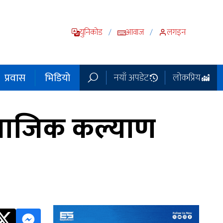
युनिकोड
आवाज
लगइन
/
/
प्रवास
भिडियो
नयाँ अपडेट
लोकप्रिय
ामाजिक कल्याण