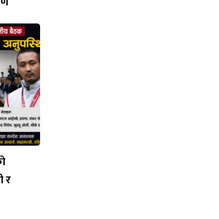
ारण
को
ी र