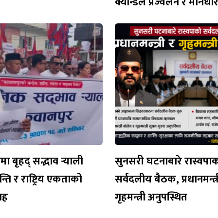
क्यान्डल प्रज्वलन र मौनध
 बृहद् सद्भाव र्‍याली
सुनसरी घटनाबारे रास्वपा
न्ति र राष्ट्रिय एकताको
सर्वदलीय बैठक, प्रधानमन्त्र
वाह
गृहमन्त्री अनुपस्थित