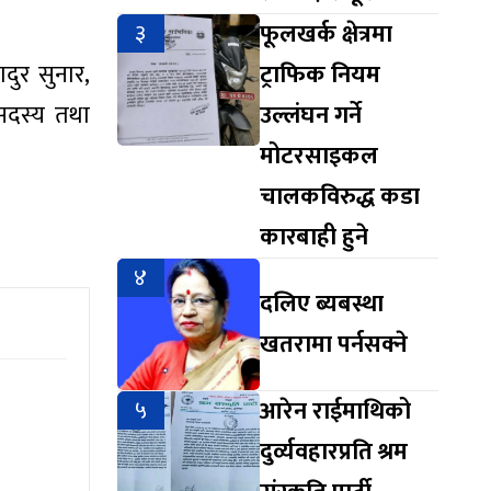
३
फूलखर्क क्षेत्रमा
ुर सुनार,
ट्राफिक नियम
 सदस्य तथा
उल्लंघन गर्ने
मोटरसाइकल
चालकविरुद्ध कडा
कारबाही हुने
४
दलिए ब्यबस्था
खतरामा पर्नसक्ने
५
आरेन राईमाथिको
दुर्व्यवहारप्रति श्रम