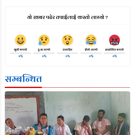
यो खबर पढेर तपाईलाई कस्तो लाग्यो ?
खुसी बनायो
दु:ख लाग्यो
उत्साहित
हाँसो लाग्यो
आक्रोशित बनायो
०%
०%
०%
०%
०%
सम्बन्धित