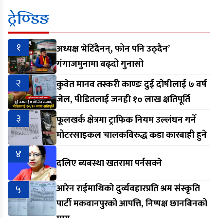
ट्रेण्डिङ
१
अध्यक्ष भेटिँदैनन्, फोन पनि उठ्दैन’
गंगाजमुनामा बढ्दो गुनासो
२
कुवेत मानव तस्करी काण्डः दुई दोषीलाई ७ वर्ष
जेल, पीडितलाई जनही १० लाख क्षतिपूर्ति
३
फूलखर्क क्षेत्रमा ट्राफिक नियम उल्लंघन गर्ने
मोटरसाइकल चालकविरुद्ध कडा कारबाही हुने
४
दलिए ब्यबस्था खतरामा पर्नसक्ने
५
आरेन राईमाथिको दुर्व्यवहारप्रति श्रम संस्कृति
पार्टी मकवानपुरको आपत्ति, निष्पक्ष छानबिनको