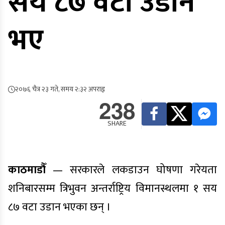
सय ८७ वटा उडान
भए
२०७६ चैत्र २३ गते, समय २:३२ अपराह्न
238
SHARE
काठमाडौँ
— सरकारले लकडाउन घोषणा गरेयता
शनिबारसम्म त्रिभुवन अन्तर्राष्ट्रिय विमानस्थलमा १ सय
८७ वटा उडान भएका छन् ।