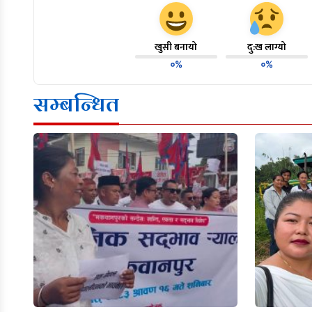
खुसी बनायो
दु:ख लाग्यो
०%
०%
सम्बन्धित