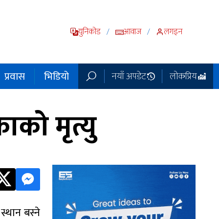
युनिकोड
आवाज
लगइन
/
/
प्रवास
भिडियो
नयाँ अपडेट
लोकप्रिय
ाको मृत्यु
स्थान बस्ने