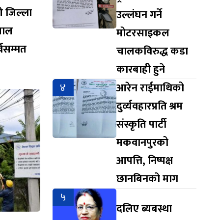
 जिल्ला
उल्लंघन गर्ने
पाल
मोटरसाइकल
्वसम्मत
चालकविरुद्ध कडा
कारबाही हुने
४
आरेन राईमाथिको
दुर्व्यवहारप्रति श्रम
संस्कृति पार्टी
मकवानपुरको
आपत्ति, निष्पक्ष
छानबिनको माग
५
दलिए ब्यबस्था