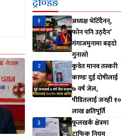
ट्रेण्डिङ
१
अध्यक्ष भेटिँदैनन्,
फोन पनि उठ्दैन’
गंगाजमुनामा बढ्दो
गुनासो
२
कुवेत मानव तस्करी
काण्डः दुई दोषीलाई
७ वर्ष जेल,
पीडितलाई जनही १०
लाख क्षतिपूर्ति
३
फूलखर्क क्षेत्रमा
ट्राफिक नियम