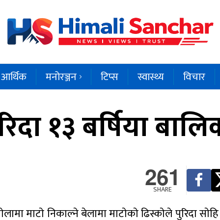
आर्थिक
मनोरञ्जन
टिप्स
स्वास्थ्य
विचार
पुरिदा १३ बर्षिया बालिक
261
SHARE
ामा माटाे निकाल्ने बेलामा माटाेकाे ढिस्काेले पुरिदा साेहि 