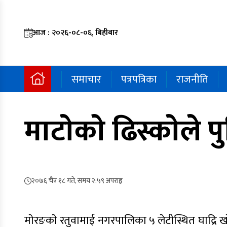
आज : २०२६-०८-०६, बिहीबार
समाचार
पत्रपत्रिका
राजनीति
माटाेकाे ढिस्काेले 
२०७६ चैत्र १८ गते, समय २:५९ अपराह्न
माेरङकाे रतुवामाई नगरपालिका ५ लेटीस्थित घाद्रि खाेल