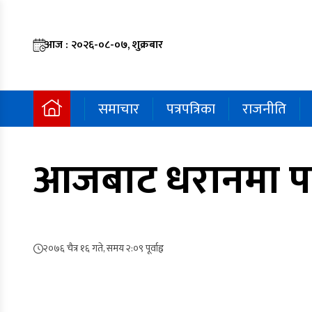
आज : २०२६-०८-०७, शुक्रबार
समाचार
पत्रपत्रिका
राजनीति
आजबाट धरानमा पनि 
२०७६ चैत्र १६ गते, समय २:०९ पूर्वाह्न