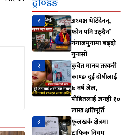
ट्रेण्डिङ
१
अध्यक्ष भेटिँदैनन्,
फोन पनि उठ्दैन’
गंगाजमुनामा बढ्दो
गुनासो
२
कुवेत मानव तस्करी
काण्डः दुई दोषीलाई
७ वर्ष जेल,
पीडितलाई जनही १०
लाख क्षतिपूर्ति
३
फूलखर्क क्षेत्रमा
ट्राफिक नियम