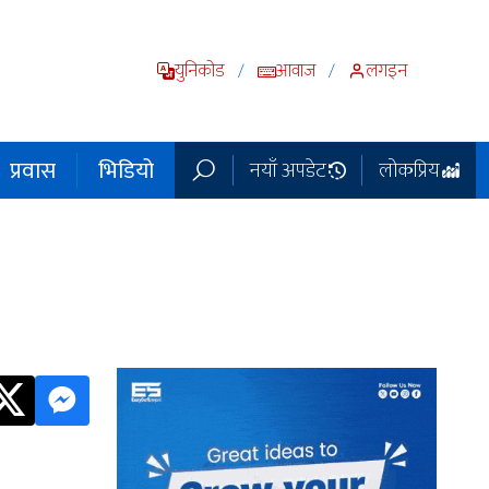
युनिकोड
आवाज
लगइन
/
/
प्रवास
भिडियो
नयाँ अपडेट
लोकप्रिय