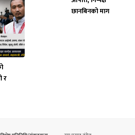
आपत्ति, निष्पक्ष
छानबिनको माग
को
ी र