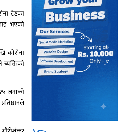
ना टेष्टका
िलाई भएको
ेखि कोरोना
े ब्यक्तिको
्म २५ जनाको
रतिष्ठानले
ा. गौरीशंकर