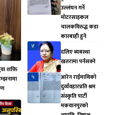
उल्लंघन गर्ने
मोटरसाइकल
चालकविरुद्ध कडा
कारबाही हुने
४
दलिए ब्यबस्था
खतरामा पर्नसक्ने
युवा शक्ति
५
आरेन राईमाथिको
सम्झनामा
दुर्व्यवहारप्रति श्रम
ारण
संस्कृति पार्टी
मकवानपुरको