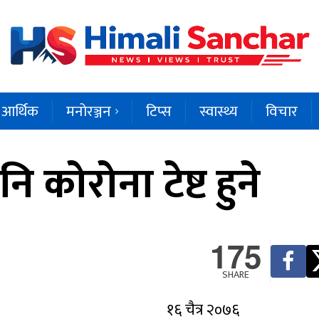
आर्थिक
मनोरञ्जन
टिप्स
स्वास्थ्य
विचार
कोरोना टेष्ट हुने
175
SHARE
१६ चैत्र २०७६