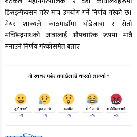
बैठकले महानगरपालिका र वडा कार्यालयहरूमा
डिसइन्फेक्सन गरेर मात्र उपयोग गर्ने निर्णय गरेको छ।
मेयर शाक्यले काठमाडौंमा घोडेजात्रा र सेतो
मच्छिन्द्रनाथको जात्रालाई औपचारिक रूपमा मात्रै
मनाउने निर्णय गरेकोसमेत बताए।
यो खबर पढेर तपाईलाई कस्तो लाग्यो ?
खुसी बनायो
दु:ख लाग्यो
उत्साहित
हाँसो लाग्यो
आक्रोशित बनायो
०%
०%
०%
०%
०%