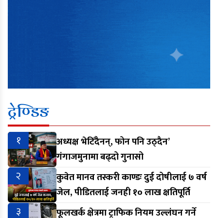
ट्रेण्डिङ
१
अध्यक्ष भेटिँदैनन्, फोन पनि उठ्दैन’
गंगाजमुनामा बढ्दो गुनासो
२
कुवेत मानव तस्करी काण्डः दुई दोषीलाई ७ वर्ष
जेल, पीडितलाई जनही १० लाख क्षतिपूर्ति
३
फूलखर्क क्षेत्रमा ट्राफिक नियम उल्लंघन गर्ने