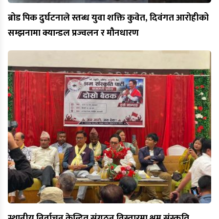
ब्रोड पिक दुर्घटनाले स्तब्ध युवा शक्ति कुवेत, दिवंगत आरोहीको
सम्झनामा क्यान्डल प्रज्वलन र मौनधारण
स्थानीय निर्वाचन केन्द्रित संगठन विस्तारमा श्रम संस्कृति