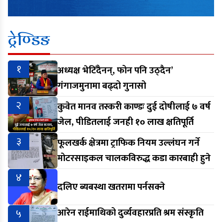
ट्रेण्डिङ
१
अध्यक्ष भेटिँदैनन्, फोन पनि उठ्दैन’
गंगाजमुनामा बढ्दो गुनासो
२
कुवेत मानव तस्करी काण्डः दुई दोषीलाई ७ वर्ष
जेल, पीडितलाई जनही १० लाख क्षतिपूर्ति
३
फूलखर्क क्षेत्रमा ट्राफिक नियम उल्लंघन गर्ने
मोटरसाइकल चालकविरुद्ध कडा कारबाही हुने
४
दलिए ब्यबस्था खतरामा पर्नसक्ने
५
आरेन राईमाथिको दुर्व्यवहारप्रति श्रम संस्कृति