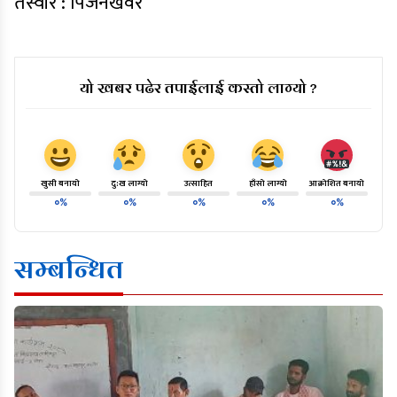
तस्वीर : पिजनखवर
यो खबर पढेर तपाईलाई कस्तो लाग्यो ?
खुसी बनायो
दु:ख लाग्यो
उत्साहित
हाँसो लाग्यो
आक्रोशित बनायो
०%
०%
०%
०%
०%
सम्बन्धित