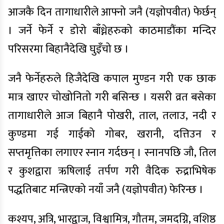
आजकै दिन तागाधारीले आफ्नो जनै (यज्ञोपवीत) फेर्छन्
। जर्ने फेर्ने र डोरो बाँध्नेहरुको काठमाडौंका मन्दिर
परिसरमा बिहानैदेखि घुइँचो छ ।
जनै फेर्नेहरुले हिजैदेखि कपाल मुण्डन गरी एक छाक
मात्र खाएर चोखोनितो गरी बसिन्छ । यसरी व्रत बसेका
तागाधारीले आज बिहानै पोखरी, ताल, तलाउ, नदी र
कुण्डमा गई गाईको गोबर, खरानी, दत्तिउन र
सप्तमृत्तिका लगाएर स्नान गर्दछन् । स्नानपछि जौ, तिल
र कुशद्वारा ऋषिलाई तर्पण गरी वैदिक रुद्राभिषेक
पद्धतिबाट मन्त्रिएको नयाँ जनै (यज्ञोपवीत) फेरिन्छ ।
कश्यप, अत्रि, भारद्वाज, विश्वामित्र, गौतम, जमदग्नि, वशिष्ठ