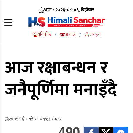
आज : २०२६-०८-०६, बिहीबार
युनिकोड
आवाज
लगइन
/
/
आज रक्षाबन्धन र
जनैपूर्णिमा मनाइँदै
२०७५ भदौ ९ गते, समय ९:१३ अपराह्न
490