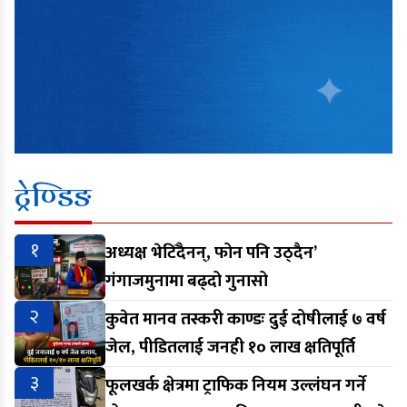
ट्रेण्डिङ
१
अध्यक्ष भेटिँदैनन्, फोन पनि उठ्दैन’
गंगाजमुनामा बढ्दो गुनासो
२
कुवेत मानव तस्करी काण्डः दुई दोषीलाई ७ वर्ष
जेल, पीडितलाई जनही १० लाख क्षतिपूर्ति
३
फूलखर्क क्षेत्रमा ट्राफिक नियम उल्लंघन गर्ने