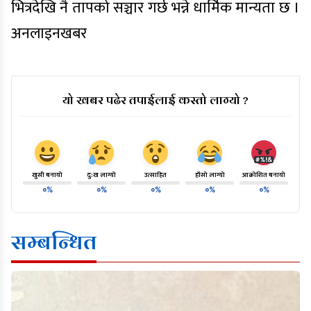
भित्रदेखि नै तापको सञ्चार गर्छ भन्ने धार्मिक मान्यता छ ।
अनलाइनखबर
यो खबर पढेर तपाईलाई कस्तो लाग्यो ?
खुसी बनायो
दु:ख लाग्यो
उत्साहित
हाँसो लाग्यो
आक्रोशित बनायो
०%
०%
०%
०%
०%
सम्बन्धित