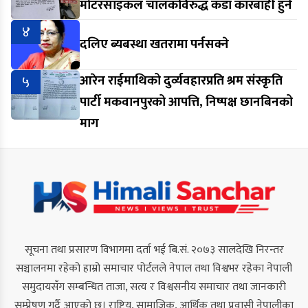
मोटरसाइकल चालकविरुद्ध कडा कारबाही हुने
४
दलिए ब्यबस्था खतरामा पर्नसक्ने
५
आरेन राईमाथिको दुर्व्यवहारप्रति श्रम संस्कृति
पार्टी मकवानपुरको आपत्ति, निष्पक्ष छानबिनको
माग
सूचना तथा प्रसारण विभागमा दर्ता भई बि.सं. २०७३ सालदेखि निरन्तर
सञ्चालनमा रहेको हाम्रो समाचार पोर्टलले नेपाल तथा विश्वभर रहेका नेपाली
समुदायसँग सम्बन्धित ताजा, सत्य र विश्वसनीय समाचार तथा जानकारी
सम्प्रेषण गर्दै आएको छ। राष्ट्रिय, सामाजिक, आर्थिक तथा प्रवासी नेपालीका