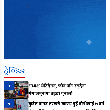
ट्रेण्डिङ
१
अध्यक्ष भेटिँदैनन्, फोन पनि उठ्दैन’
गंगाजमुनामा बढ्दो गुनासो
२
कुवेत मानव तस्करी काण्डः दुई दोषीलाई ७ वर्ष