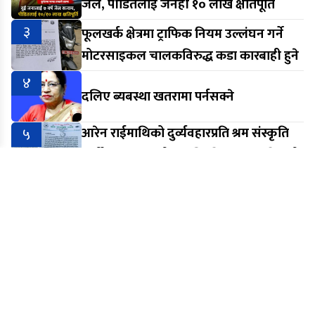
जेल, पीडितलाई जनही १० लाख क्षतिपूर्ति
३
फूलखर्क क्षेत्रमा ट्राफिक नियम उल्लंघन गर्ने
मोटरसाइकल चालकविरुद्ध कडा कारबाही हुने
४
दलिए ब्यबस्था खतरामा पर्नसक्ने
५
आरेन राईमाथिको दुर्व्यवहारप्रति श्रम संस्कृति
पार्टी मकवानपुरको आपत्ति, निष्पक्ष छानबिनको
माग
सूचना तथा प्रसारण विभागमा दर्ता भई बि.सं. २०७३ सालदेखि निरन्तर