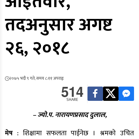
आइतवार,
तदअनुसार अगष्ट
२६, २०१८
२०७५ भदौ ९ गते, समय ८:११ अपराह्न
514
SHARE
– ज्यो.प. नारायणप्रसाद दुलाल,
मेष
: शिक्षामा सफलता पाईनेछ । श्रमको उचित