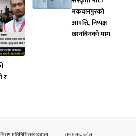
संस्कृति पार्टी
मकवानपुरको
आपत्ति, निष्पक्ष
छानबिनको माग
को
ी र
विशेष प्रतिनिधि/संवाददाता
राम प्रसाद ढुंगेल