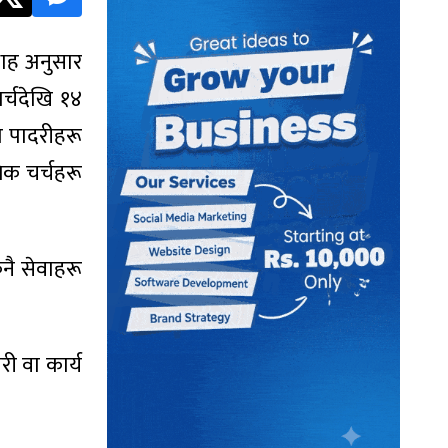
लाह अनुसार
र्चदेखि १४
ा पादरीहरू
िक चर्चहरू
ुनै सेवाहरू
ी वा कार्य