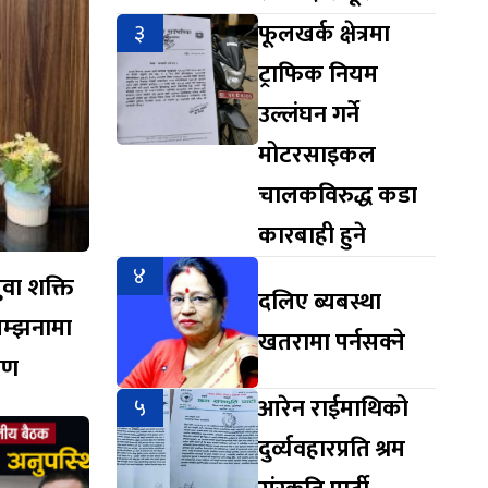
३
फूलखर्क क्षेत्रमा
ट्राफिक नियम
उल्लंघन गर्ने
मोटरसाइकल
चालकविरुद्ध कडा
कारबाही हुने
४
युवा शक्ति
दलिए ब्यबस्था
सम्झनामा
खतरामा पर्नसक्ने
ारण
५
आरेन राईमाथिको
दुर्व्यवहारप्रति श्रम