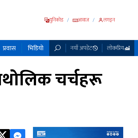
युनिकोड
आवाज
लगइन
/
/
प्रवास
भिडियो
नयाँ अपडेट
लोकप्रिय
ाथोलिक चर्चहरू