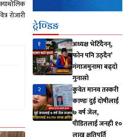
 क्याथोलिक
त्र रोजारी
ट्रेण्डिङ
१
अध्यक्ष भेटिँदैनन्,
फोन पनि उठ्दैन’
गंगाजमुनामा बढ्दो
गुनासो
२
कुवेत मानव तस्करी
काण्डः दुई दोषीलाई
७ वर्ष जेल,
पीडितलाई जनही १०
लाख क्षतिपूर्ति