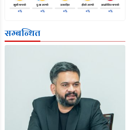
खुसी बनायो
दु:ख लाग्यो
उत्साहित
हाँसो लाग्यो
आक्रोशित बनायो
०%
०%
०%
०%
०%
सम्बन्धित