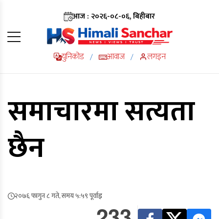
आज : २०२६-०८-०६, बिहीबार
युनिकोड
आवाज
लगइन
/
/
समाचारमा सत्यता
छैन
२०७६ फागुन ८ गते, समय ५:५९ पूर्वाह्न
233