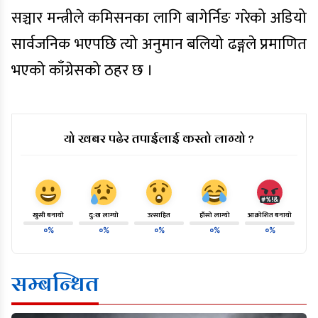
सञ्चार मन्त्रीले कमिसनका लागि बागेर्निङ गरेको अडियो
सार्वजनिक भएपछि त्यो अनुमान बलियो ढङ्गले प्रमाणित
भएको काँग्रेसको ठहर छ ।
यो खबर पढेर तपाईलाई कस्तो लाग्यो ?
खुसी बनायो
दु:ख लाग्यो
उत्साहित
हाँसो लाग्यो
आक्रोशित बनायो
०%
०%
०%
०%
०%
सम्बन्धित