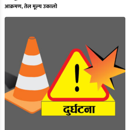
आक्रमण, तेल मूल्य उकालो