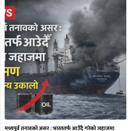
मध्यपूर्व तनावको असर : भारततर्फ आउँदै गरेको जहाजमा