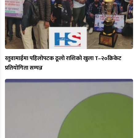
रतुवामाईमा पहिलोपटक ठूलो राशिको खुला T–२०क्रिकेट
प्रतियोगिता सम्पन्न