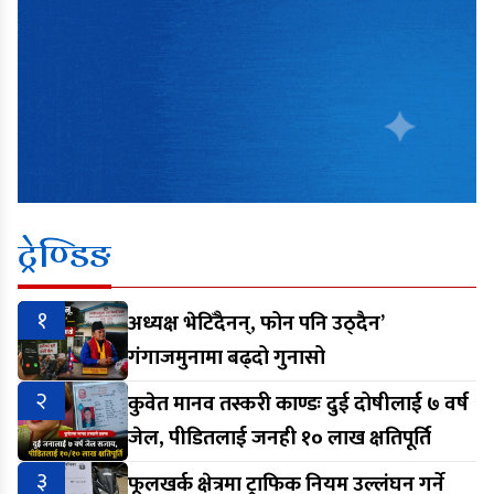
ट्रेण्डिङ
१
अध्यक्ष भेटिँदैनन्, फोन पनि उठ्दैन’
गंगाजमुनामा बढ्दो गुनासो
२
कुवेत मानव तस्करी काण्डः दुई दोषीलाई ७ वर्ष
जेल, पीडितलाई जनही १० लाख क्षतिपूर्ति
३
फूलखर्क क्षेत्रमा ट्राफिक नियम उल्लंघन गर्ने