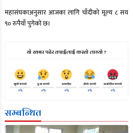
महासंघकाअनुसार आजका लागि चाँदीको मूल्य ८ सय
९० रुपैयाँ पुगेको छ।
यो खबर पढेर तपाईलाई कस्तो लाग्यो ?
खुसी बनायो
दु:ख लाग्यो
उत्साहित
हाँसो लाग्यो
आक्रोशित बनायो
०%
०%
०%
०%
०%
सम्बन्धित