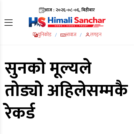
आज : २०२६-०८-०६, बिहीबार
युनिकोड
आवाज
लगइन
/
/
सुनको मूल्यले
तोड्यो अहिलेसम्मकै
रेकर्ड