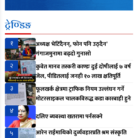
ट्रेण्डिङ
१
अध्यक्ष भेटिँदैनन्, फोन पनि उठ्दैन’
गंगाजमुनामा बढ्दो गुनासो
२
कुवेत मानव तस्करी काण्डः दुई दोषीलाई ७ वर्ष
जेल, पीडितलाई जनही १० लाख क्षतिपूर्ति
३
फूलखर्क क्षेत्रमा ट्राफिक नियम उल्लंघन गर्ने
मोटरसाइकल चालकविरुद्ध कडा कारबाही हुने
४
दलिए ब्यबस्था खतरामा पर्नसक्ने
५
आरेन राईमाथिको दुर्व्यवहारप्रति श्रम संस्कृति