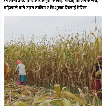
रंगेलीमा ३५० घण्टे आधारभूत सिलाई–कटाई तालिम सम्पन्न,
महिलाले मागे उन्नत तालिम र निःशुल्क सिलाई मेसिन