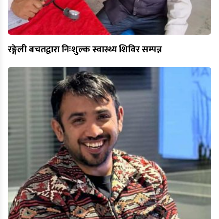
रङ्गेली बचतद्वारा निःशुल्क स्वास्थ्य शिविर सम्पन्न