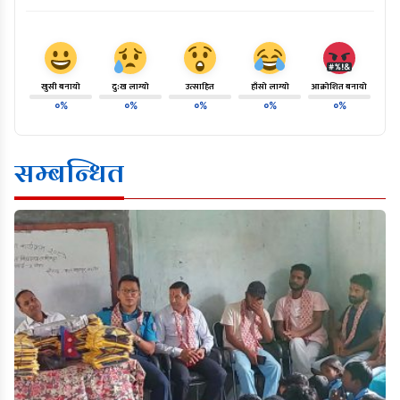
खुसी बनायो
दु:ख लाग्यो
उत्साहित
हाँसो लाग्यो
आक्रोशित बनायो
०%
०%
०%
०%
०%
सम्बन्धित