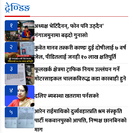
ट्रेण्डिङ
१
अध्यक्ष भेटिँदैनन्, फोन पनि उठ्दैन’
गंगाजमुनामा बढ्दो गुनासो
२
कुवेत मानव तस्करी काण्डः दुई दोषीलाई ७ वर्ष
जेल, पीडितलाई जनही १० लाख क्षतिपूर्ति
३
फूलखर्क क्षेत्रमा ट्राफिक नियम उल्लंघन गर्ने
मोटरसाइकल चालकविरुद्ध कडा कारबाही हुने
४
दलिए ब्यबस्था खतरामा पर्नसक्ने
५
आरेन राईमाथिको दुर्व्यवहारप्रति श्रम संस्कृति
पार्टी मकवानपुरको आपत्ति, निष्पक्ष छानबिनको
माग