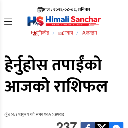
आज : २०२६-०८-०८, शनिबार
युनिकोड
आवाज
लगइन
/
/
हेर्नुहोस तपाईंको
आजको राशिफल
२०७६ फागुन १ गते, समय १०:५० अपराह्न
237