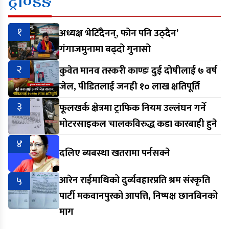
ट्रेण्डिङ
१
अध्यक्ष भेटिँदैनन्, फोन पनि उठ्दैन’
गंगाजमुनामा बढ्दो गुनासो
२
कुवेत मानव तस्करी काण्डः दुई दोषीलाई ७ वर्ष
जेल, पीडितलाई जनही १० लाख क्षतिपूर्ति
३
फूलखर्क क्षेत्रमा ट्राफिक नियम उल्लंघन गर्ने
मोटरसाइकल चालकविरुद्ध कडा कारबाही हुने
४
दलिए ब्यबस्था खतरामा पर्नसक्ने
५
आरेन राईमाथिको दुर्व्यवहारप्रति श्रम संस्कृति
पार्टी मकवानपुरको आपत्ति, निष्पक्ष छानबिनको
माग