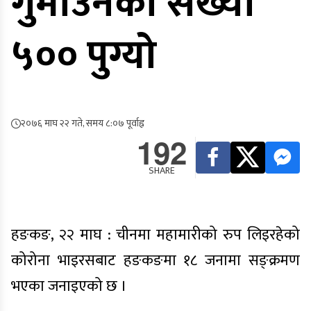
गुमाउनेको संख्या
५०० पुग्यो
२०७६ माघ २२ गते, समय ८:०७ पूर्वाह्न
192
SHARE
हङकङ, २२ माघ : चीनमा महामारीको रुप लिइरहेको
कोरोना भाइरसबाट हङकङमा १८ जनामा सङ्क्रमण
भएका जनाइएको छ ।