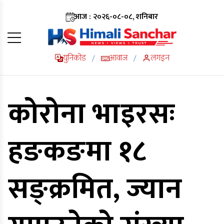
आज : २०२६-०८-०८, शनिबार
युनिकोड
आवाज
लगइन
/
/
कोरोना भाइरसः
हङकङमा १८
सङ्क्रमित, ज्यान