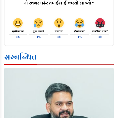
यो खबर पढेर तपाईलाई कस्तो लाग्यो ?
खुसी बनायो
दु:ख लाग्यो
उत्साहित
हाँसो लाग्यो
आक्रोशित बनायो
०%
०%
०%
०%
०%
सम्बन्धित