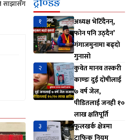
ट्रेण्डिङ
ले साझासँग
१
अध्यक्ष भेटिँदैनन्,
फोन पनि उठ्दैन’
गंगाजमुनामा बढ्दो
गुनासो
२
कुवेत मानव तस्करी
काण्डः दुई दोषीलाई
७ वर्ष जेल,
पीडितलाई जनही १०
लाख क्षतिपूर्ति
३
फूलखर्क क्षेत्रमा
ट्राफिक नियम