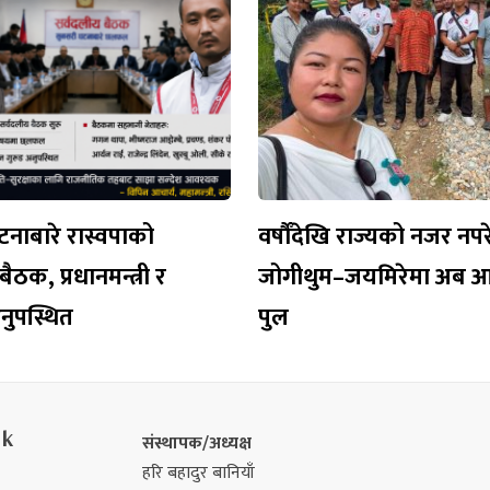
नाबारे रास्वपाको
वर्षौँदेखि राज्यको नजर नप
ैठक, प्रधानमन्त्री र
जोगीथुम–जयमिरेमा अब 
 अनुपस्थित
पुल
nk
संस्थापक/अध्यक्ष
हरि बहादुर बानियाँ