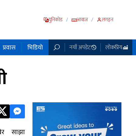
युनिकोड
आवाज
लगइन
/
/
प्रवास
भिडियो
नयाँ अपडेट
लोकप्रिय
ी
र साझा