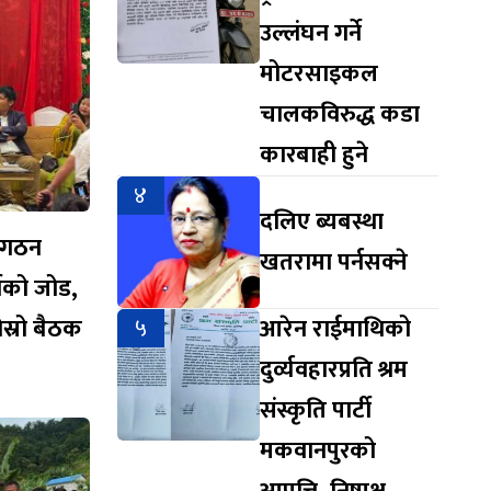
उल्लंघन गर्ने
मोटरसाइकल
चालकविरुद्ध कडा
कारबाही हुने
४
दलिए ब्यबस्था
संगठन
खतरामा पर्नसक्ने
्टीको जोड,
स्रो बैठक
५
आरेन राईमाथिको
दुर्व्यवहारप्रति श्रम
संस्कृति पार्टी
मकवानपुरको