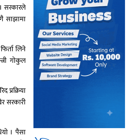
। सरकारले
ँगै साझामा
िर्ता लिने
त्री गोकुल
 प्रक्रिया
खेर सरकारी
ियो । पैसा