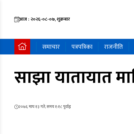
आज : २०२६-०८-०७, शुक्रबार
समाचार
पत्रपत्रिका
राजनीति
साझा यातायात मा
२०७६ माघ १३ गते, समय १:१८ पूर्वाह्न