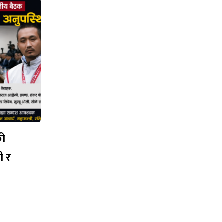
को
ी र