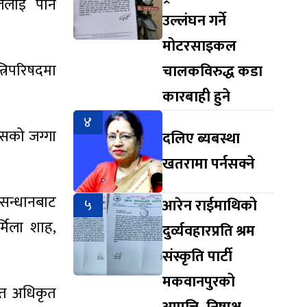
ेललाई पनि
उल्लंघन गर्ने
मोटरसाइकल
्रिपरिषदमा
चालकविरुद्ध कडा
कारबाही हुने
४
ासको जग्गा
दलिए ब्यबस्था
खतरामा पर्नसक्ने
ुसन्धानबाट
५
आरेन राईमाथिको
मिला शाह,
दुर्व्यवहारप्रति श्रम
संस्कृति पार्टी
मकवानपुरको
ोत अधिकृत