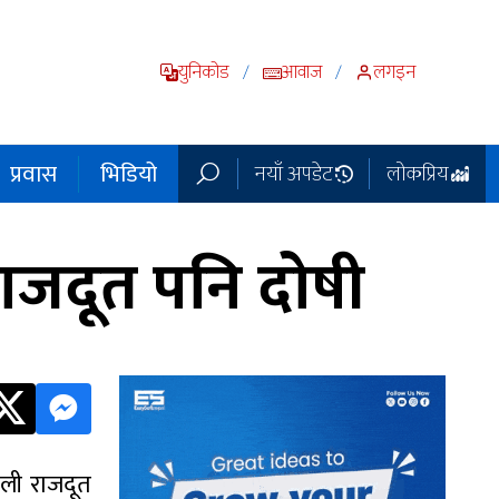
युनिकोड
आवाज
लगइन
/
/
प्रवास
भिडियो
नयाँ अपडेट
लोकप्रिय
ाजदूत पनि दोषी
ली राजदूत