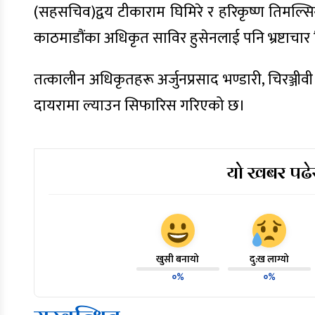
(सहसचिव)द्वय टीकाराम घिमिरे र हरिकृष्ण तिमल्सि
काठमाडौंका अधिकृत साविर हुसेनलाई पनि भ्रष्टाचा
तत्कालीन अधिकृतहरू अर्जुनप्रसाद भण्डारी, चिरञ्
दायरामा ल्याउन सिफारिस गरिएको छ।
यो खबर पढेर
खुसी बनायो
दु:ख लाग्यो
०%
०%