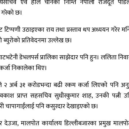
्यसचिव एवं हाल चीनका निम्ति नेपाली राजदूत पौड
 गरेको छ।
िप्पणी उठाइएका राय तथा प्रस्ताव थप अध्ययन गरेर मन्त
 ब्युरोको प्रतिवेदनमा उल्लेख छ।
ाटभटेनी डेभलपर्स प्रालिका साझेदार पनि हुन। ललिता निव
 कर्जा निकालेका थिए।
िले २ अर्ब ३१ करोडभन्दा बढी रकम कर्जा लिएको पनि अन
वकाश प्राप्त सहसचिव सुधीरकुमार शाह, उनकी पत्नी उर्
मारी चापागाईंलाई पनि कसुरदार देखाइएको छ।
 देउजा, मालपोत कार्यालय डिल्लीबजारका प्रमुख मालप