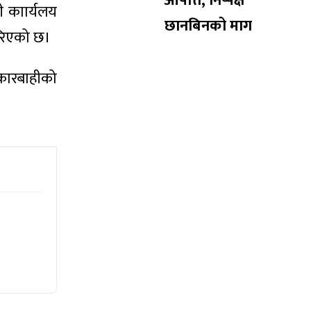
आपत्ति, निष्पक्ष
ी काार्यलय
छानबिनको माग
गरिएको छ।
 कारबाहीको