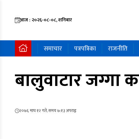
आज : २०२६-०८-०८, शनिबार
समाचार
पत्रपत्रिका
राजनीति
बालुवाटार जग्गा क
२०७६ माघ १२ गते, समय ७:१३ अपराह्न