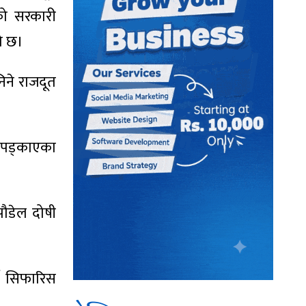
को सरकारी
को छ।
निने राजदूत
द पड्काएका
पौडेल दोषी
्न सिफारिस