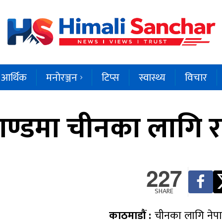
आर्थिक
मनोरञ्जन
टिप्स
स्वास्थ्य
विचार
ाण्डमा चीनका लागि र
227
SHARE
काठमाडौं :
चीनका लागि नेपा