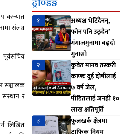
ट्रेण्डिङ
 बस्न्यात
१
अध्यक्ष भेटिँदैनन्,
ामा संलग्न
फोन पनि उठ्दैन’
गंगाजमुनामा बढ्दो
गुनासो
 पूर्वसचिव
२
कुवेत मानव तस्करी
काण्डः दुई दोषीलाई
का सञ्चालक
७ वर्ष जेल,
 संस्थान र
पीडितलाई जनही १०
लाख क्षतिपूर्ति
३
फूलखर्क क्षेत्रमा
गर्न लिखित
ट्राफिक नियम