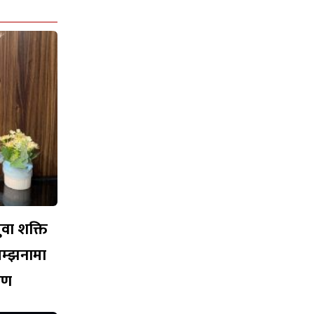
युवा शक्ति
सम्झनामा
ारण