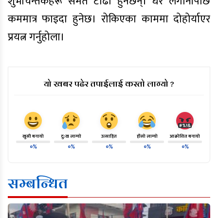
शुभचिन्तकहरू समेत टाढा हुनेछन्। धेरै लगानीपछि
कममात्र फाइदा हुनेछ। रोकिएका काममा दोहोर्याएर
प्रयत्न गर्नुहोला।
यो खबर पढेर तपाईलाई कस्तो लाग्यो ?
खुसी बनायो
दु:ख लाग्यो
उत्साहित
हाँसो लाग्यो
आक्रोशित बनायो
०%
०%
०%
०%
०%
सम्बन्धित