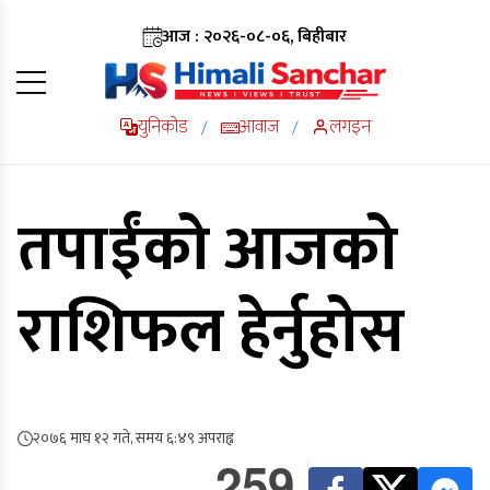
आज : २०२६-०८-०६, बिहीबार
युनिकोड
आवाज
लगइन
/
/
तपाईंको आजको
राशिफल हेर्नुहोस
२०७६ माघ १२ गते, समय ६:४९ अपराह्न
259