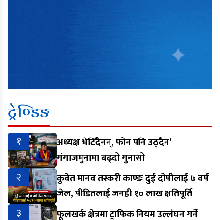
ट्रेण्डिङ
१
अध्यक्ष भेटिँदैनन्, फोन पनि उठ्दैन’
गंगाजमुनामा बढ्दो गुनासो
२
कुवेत मानव तस्करी काण्डः दुई दोषीलाई ७ वर्ष
जेल, पीडितलाई जनही १० लाख क्षतिपूर्ति
३
फूलखर्क क्षेत्रमा ट्राफिक नियम उल्लंघन गर्ने