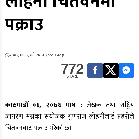
लोहनी चितवनमा
पक्राउ
२०७६ माघ ६ गते, समय ३:४२ अपराह्न
772
SHARE
काठमाडौं ०६, २०७६ माघ :
लेखक तथा राष्ट्रिय
जागरण मञ्चका संयोजक गुणराज लोहनीलाई प्रहरीले
चितवनबाट पक्राउ गरेको छ।