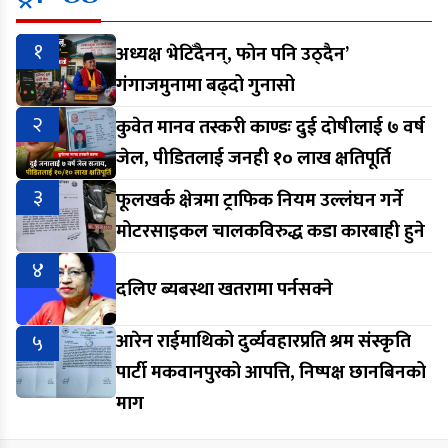
१
अध्यक्ष भेटिँदैनन्, फोन पनि उठ्दैन’
गंगाजमुनामा बढ्दो गुनासो
२
कुवेत मानव तस्करी काण्डः दुई दोषीलाई ७ वर्ष
जेल, पीडितलाई जनही १० लाख क्षतिपूर्ति
३
फूलखर्क क्षेत्रमा ट्राफिक नियम उल्लंघन गर्ने
मोटरसाइकल चालकविरुद्ध कडा कारबाही हुने
४
दलिए ब्यबस्था खतरामा पर्नसक्ने
५
आरेन राईमाथिको दुर्व्यवहारप्रति श्रम संस्कृति
पार्टी मकवानपुरको आपत्ति, निष्पक्ष छानबिनको
माग