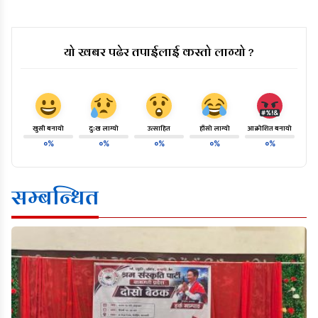
यो खबर पढेर तपाईलाई कस्तो लाग्यो ?
खुसी बनायो
दु:ख लाग्यो
उत्साहित
हाँसो लाग्यो
आक्रोशित बनायो
०%
०%
०%
०%
०%
सम्बन्धित