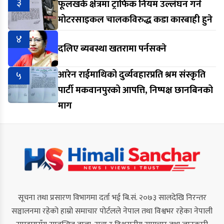
३
फूलखर्क क्षेत्रमा ट्राफिक नियम उल्लंघन गर्ने
मोटरसाइकल चालकविरुद्ध कडा कारबाही हुने
४
दलिए ब्यबस्था खतरामा पर्नसक्ने
५
आरेन राईमाथिको दुर्व्यवहारप्रति श्रम संस्कृति
पार्टी मकवानपुरको आपत्ति, निष्पक्ष छानबिनको
माग
सूचना तथा प्रसारण विभागमा दर्ता भई बि.सं. २०७३ सालदेखि निरन्तर
सञ्चालनमा रहेको हाम्रो समाचार पोर्टलले नेपाल तथा विश्वभर रहेका नेपाली