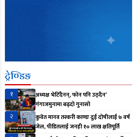
ट्रेण्डिङ
१
अध्यक्ष भेटिँदैनन्, फोन पनि उठ्दैन’
गंगाजमुनामा बढ्दो गुनासो
२
कुवेत मानव तस्करी काण्डः दुई दोषीलाई ७ वर्ष
जेल, पीडितलाई जनही १० लाख क्षतिपूर्ति