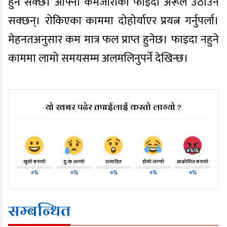
हुन सक्छ। आफ्ना कमजोरीको फाइदा अरूले उठाउन
सक्छन्। रोकिएका काममा दोहोर्याएर प्रयत्न गर्नुपर्ला।
मेहनतअनुसार कम मात्र फल प्राप्त हुनेछ। फाइदा नहुने
काममा लामो समयसम्म अलमलिनुपर्ने देखिन्छ।
यो खबर पढेर तपाईलाई कस्तो लाग्यो ?
खुसी बनायो
दु:ख लाग्यो
उत्साहित
हाँसो लाग्यो
आक्रोशित बनायो
०%
०%
०%
०%
०%
सम्बन्धित