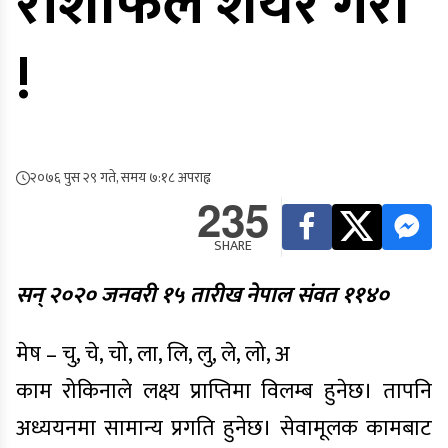
राशीफल शेयर गरौं
!
२०७६ पुस २९ गते, समय ७:१८ अपराह्न
235
SHARE
सन् २०२० जनवरी १५ तारीख नेपाल संवत ११४०
मेष – चु, चे, चो, ला, लि, लु, ले, लो, अ
काम रोकिनाले लक्ष्य प्राप्तिमा विलम्ब हुनेछ। तापनि
अध्ययनमा सामान्य प्रगति हुनेछ। सेवामूलक कामबाट