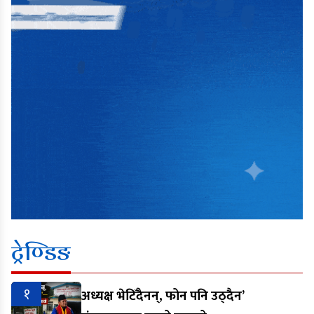
ट्रेण्डिङ
१
अध्यक्ष भेटिँदैनन्, फोन पनि उठ्दैन’