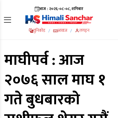
आज : २०२६-०८-०८, शनिबार
युनिकोड
आवाज
लगइन
/
/
माघीपर्व : आज
२०७६ साल माघ १
गते बुधबारको