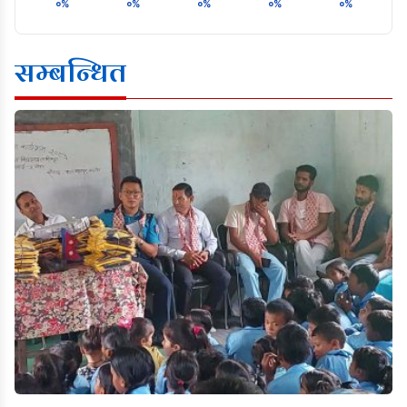
०%
०%
०%
०%
०%
सम्बन्धित