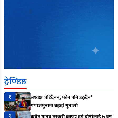
ट्रेण्डिङ
१
अध्यक्ष भेटिँदैनन्, फोन पनि उठ्दैन’
गंगाजमुनामा बढ्दो गुनासो
२
कुवेत मानव तस्करी काण्डः दुई दोषीलाई ७ वर्ष