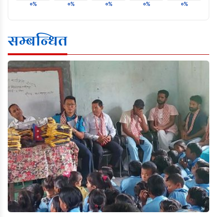
०%
०%
०%
०%
०%
सम्बन्धित