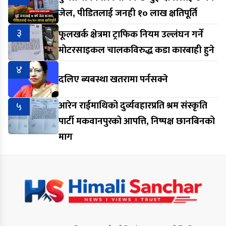
जेल, पीडितलाई जनही १० लाख क्षतिपूर्ति
३
फूलखर्क क्षेत्रमा ट्राफिक नियम उल्लंघन गर्ने
मोटरसाइकल चालकविरुद्ध कडा कारबाही हुने
४
दलिए ब्यबस्था खतरामा पर्नसक्ने
५
आरेन राईमाथिको दुर्व्यवहारप्रति श्रम संस्कृति
पार्टी मकवानपुरको आपत्ति, निष्पक्ष छानबिनको
माग