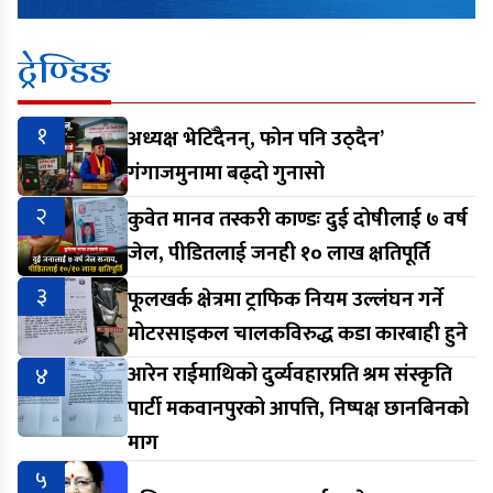
ट्रेण्डिङ
१
अध्यक्ष भेटिँदैनन्, फोन पनि उठ्दैन’
गंगाजमुनामा बढ्दो गुनासो
२
कुवेत मानव तस्करी काण्डः दुई दोषीलाई ७ वर्ष
जेल, पीडितलाई जनही १० लाख क्षतिपूर्ति
३
फूलखर्क क्षेत्रमा ट्राफिक नियम उल्लंघन गर्ने
मोटरसाइकल चालकविरुद्ध कडा कारबाही हुने
४
आरेन राईमाथिको दुर्व्यवहारप्रति श्रम संस्कृति
पार्टी मकवानपुरको आपत्ति, निष्पक्ष छानबिनको
माग
५