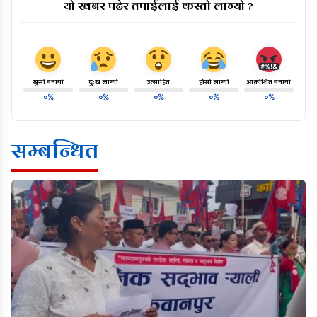
यो खबर पढेर तपाईलाई कस्तो लाग्यो ?
खुसी बनायो
दु:ख लाग्यो
उत्साहित
हाँसो लाग्यो
आक्रोशित बनायो
०%
०%
०%
०%
०%
सम्बन्धित