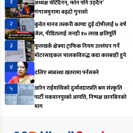
१
अध्यक्ष भेटिँदैनन्, फोन पनि उठ्दैन’
गंगाजमुनामा बढ्दो गुनासो
२
कुवेत मानव तस्करी काण्डः दुई दोषीलाई ७ वर्ष
जेल, पीडितलाई जनही १० लाख क्षतिपूर्ति
३
फूलखर्क क्षेत्रमा ट्राफिक नियम उल्लंघन गर्ने
मोटरसाइकल चालकविरुद्ध कडा कारबाही हुने
४
दलिए ब्यबस्था खतरामा पर्नसक्ने
५
आरेन राईमाथिको दुर्व्यवहारप्रति श्रम संस्कृति
पार्टी मकवानपुरको आपत्ति, निष्पक्ष छानबिनको
माग