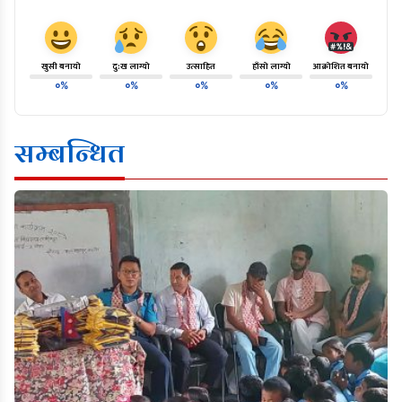
खुसी बनायो
दु:ख लाग्यो
उत्साहित
हाँसो लाग्यो
आक्रोशित बनायो
०%
०%
०%
०%
०%
सम्बन्धित