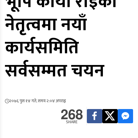
भूपि कोयी राईको
नेतृत्वमा नयाँ
कार्यसमिति
सर्वसम्मत चयन
२०७६ पुस १४ गते, समय २:०४ अपराह्न
268
SHARE