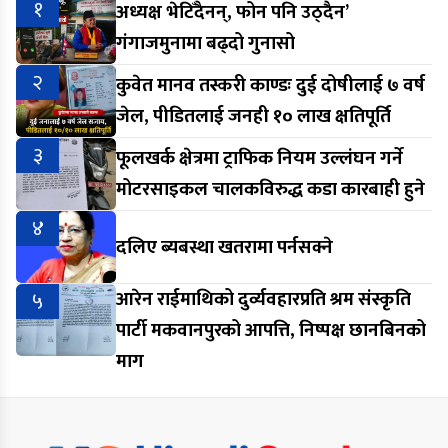
१
अध्यक्ष भेटिँदैनन्, फोन पनि उठ्दैन’
गंगाजमुनामा बढ्दो गुनासो
२
कुवेत मानव तस्करी काण्डः दुई दोषीलाई ७ वर्ष
जेल, पीडितलाई जनही १० लाख क्षतिपूर्ति
३
फूलखर्क क्षेत्रमा ट्राफिक नियम उल्लंघन गर्ने
मोटरसाइकल चालकविरुद्ध कडा कारबाही हुने
४
दलिए ब्यबस्था खतरामा पर्नसक्ने
५
आरेन राईमाथिको दुर्व्यवहारप्रति श्रम संस्कृति
पार्टी मकवानपुरको आपत्ति, निष्पक्ष छानबिनको
माग