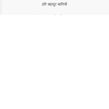
हरि बहादुर बानियाँ
संस्थापक/कार्यकारी सम्पादक
कमल सिंह
सम्पादक
सुजन कंडेल
विशेष प्रतिनिधि/संवाददाता
रबिन्द्र बराल
नवराज राई
राम प्रसाद ढुंगेल
समिर कुमार अधिकारी (द्रुपद)