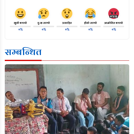
खुसी बनायो
दु:ख लाग्यो
उत्साहित
हाँसो लाग्यो
आक्रोशित बनायो
०%
०%
०%
०%
०%
सम्बन्धित