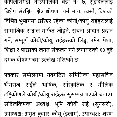
केपिलासगडी गाउँपालिका वडा नं- ७, सुङदेललाई
बिशेष संरक्षित क्षेत्र धोषणा गर्न माग, त्यस्तै, विश्वको
विभिन्न भुभागमा छरिएर रहेका कोयी/कोयु राईहरुलाई
सामाजिक सञ्जाल मार्फत जोड्ने, सुचना आदान प्रदान
गर्ने, सम्पूर्ण कोयी/कोयु राईहरुको लिङ्ग, उमेर, पेशा,
शिक्षा र पाछाको लगत संकलन गर्ने लगायदको १३ बुदे
दमक घोषणपत्रमा उल्लेख गरिएको छ ।
पत्रकार सम्मेलनमा नवगठित समितिका महासचिव
भीमराज राईले भाषिक, साँस्कृतिक र मौलिक
दृष्ट्रिकोणले कोयी/कोयु राईहरु सुसम्पन्न भएको बताए।
सोदेलकिमका अध्यक्ष: भूपि कोयी राई (सुनसरी),
उपाध्यक्ष: अमृत कुमार कोयू (इलाम), उपाध्यक्ष: शरण