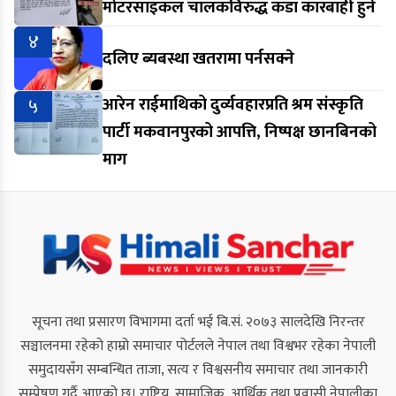
मोटरसाइकल चालकविरुद्ध कडा कारबाही हुने
४
दलिए ब्यबस्था खतरामा पर्नसक्ने
५
आरेन राईमाथिको दुर्व्यवहारप्रति श्रम संस्कृति
पार्टी मकवानपुरको आपत्ति, निष्पक्ष छानबिनको
माग
सूचना तथा प्रसारण विभागमा दर्ता भई बि.सं. २०७३ सालदेखि निरन्तर
सञ्चालनमा रहेको हाम्रो समाचार पोर्टलले नेपाल तथा विश्वभर रहेका नेपाली
समुदायसँग सम्बन्धित ताजा, सत्य र विश्वसनीय समाचार तथा जानकारी
सम्प्रेषण गर्दै आएको छ। राष्ट्रिय, सामाजिक, आर्थिक तथा प्रवासी नेपालीका