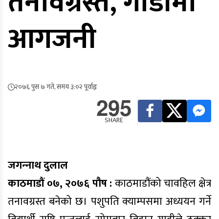
तनावग्रस्त, गाडीमा
आगजनी
२०७६ पुस ७ गते, समय ३:०२ पूर्वाह्न
295
SHARE
जगन्‍नाथ दुलाल
काठमाडौं ०७, २०७६ पौष :
काठमाडौंको चावहिल क्षेत्र
तनावग्रस्त बनेको छ। पशुपति क्याम्पसमा अध्ययन गर्ने