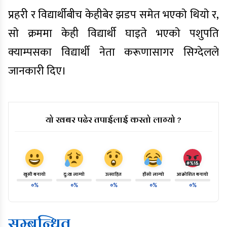
प्रहरी र विद्यार्थीबीच केहीबेर झडप समेत भएकाे थियाे र,
साे क्रममा केही विद्यार्थी घाइते भएकाे पशुपति
क्याम्पसका विद्यार्थी नेता करूणासागर सिग्देलले
जानकारी दिए।
यो खबर पढेर तपाईलाई कस्तो लाग्यो ?
खुसी बनायो
दु:ख लाग्यो
उत्साहित
हाँसो लाग्यो
आक्रोशित बनायो
०%
०%
०%
०%
०%
सम्बन्धित