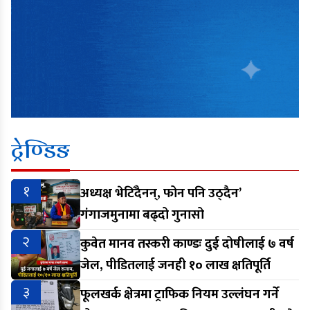
ट्रेण्डिङ
१
अध्यक्ष भेटिँदैनन्, फोन पनि उठ्दैन’
गंगाजमुनामा बढ्दो गुनासो
२
कुवेत मानव तस्करी काण्डः दुई दोषीलाई ७ वर्ष
जेल, पीडितलाई जनही १० लाख क्षतिपूर्ति
३
फूलखर्क क्षेत्रमा ट्राफिक नियम उल्लंघन गर्ने