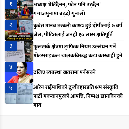
१
अध्यक्ष भेटिँदैनन्, फोन पनि उठ्दैन’
गंगाजमुनामा बढ्दो गुनासो
२
कुवेत मानव तस्करी काण्डः दुई दोषीलाई ७ वर्ष
जेल, पीडितलाई जनही १० लाख क्षतिपूर्ति
३
फूलखर्क क्षेत्रमा ट्राफिक नियम उल्लंघन गर्ने
मोटरसाइकल चालकविरुद्ध कडा कारबाही हुने
४
दलिए ब्यबस्था खतरामा पर्नसक्ने
५
आरेन राईमाथिको दुर्व्यवहारप्रति श्रम संस्कृति
पार्टी मकवानपुरको आपत्ति, निष्पक्ष छानबिनको
माग