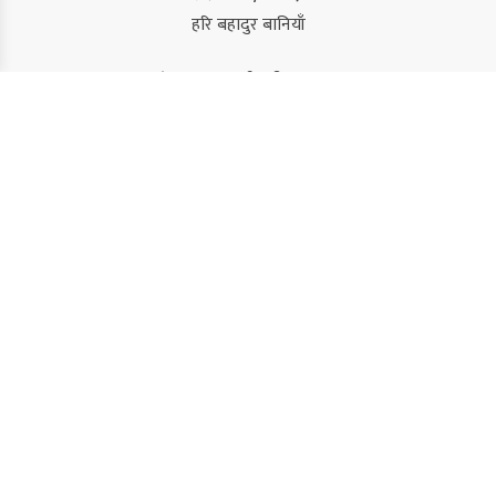
हरि बहादुर बानियाँ
संस्थापक/कार्यकारी सम्पादक
कमल सिंह
सम्पादक
सुजन कंडेल
विशेष प्रतिनिधि/संवाददाता
रबिन्द्र बराल
नवराज राई
राम प्रसाद ढुंगेल
समिर कुमार अधिकारी (द्रुपद)