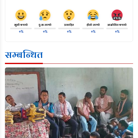
खुसी बनायो
दु:ख लाग्यो
उत्साहित
हाँसो लाग्यो
आक्रोशित बनायो
०%
०%
०%
०%
०%
सम्बन्धित