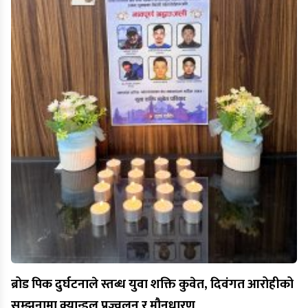
ब्रोड पिक दुर्घटनाले स्तब्ध युवा शक्ति कुवेत, दिवंगत आरोहीको
सम्झनामा क्यान्डल प्रज्वलन र मौनधारण