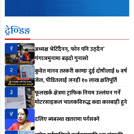
ट्रेण्डिङ
१
अध्यक्ष भेटिँदैनन्, फोन पनि उठ्दैन’
गंगाजमुनामा बढ्दो गुनासो
२
कुवेत मानव तस्करी काण्डः दुई दोषीलाई ७ वर्ष
जेल, पीडितलाई जनही १० लाख क्षतिपूर्ति
३
फूलखर्क क्षेत्रमा ट्राफिक नियम उल्लंघन गर्ने
मोटरसाइकल चालकविरुद्ध कडा कारबाही हुने
४
दलिए ब्यबस्था खतरामा पर्नसक्ने