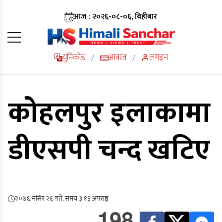
आज : २०२६-०८-०६, बिहीबार
युनिकोड
आवाज
लगइन
/
/
कोहलपुर इलाकामा
डीएसपी चन्द खटिए
२०७६ मंसिर २६ गते, समय ३:१३ अपराह्न
198