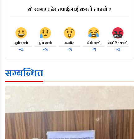
यो खबर पढेर तपाईलाई कस्तो लाग्यो ?
खुसी बनायो
दु:ख लाग्यो
उत्साहित
हाँसो लाग्यो
आक्रोशित बनायो
०%
०%
०%
०%
०%
सम्बन्धित